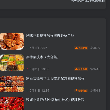
黑鸭实体配方视频教程
风味鸭脖视频教程摆摊必备产品
3639
6月1日 09:06
登录免费
凉拌菜技术（大合集）
9415
5月31日 23:35
登录免费
凉卤实操教学全套技术配方和视频教程
5014
5月31日 12:35
登录免费
辣卤小龙虾(创业版核心技术) 视频教程