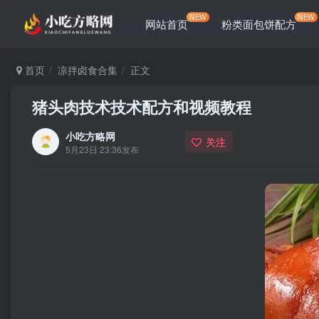
NEW
NEW
网站首页
粉类面包饼配方
首页
凉拌卤食合集
正文
猪头肉技术技术配方和视频教程
小吃方略网
关注
5月23日 23:36发布