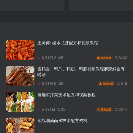
王师傅~卤水龙虾配方和视频教程
8432
6月1日 21:05
登录免费
酱鸭舌、鸭爪、鸭翅、鸭脖视频教程麻辣鲜香有
嚼劲
616
6月1日 01:36
登录免费
自选凉拌菜技术配方和视频教程
6214
5月31日 15:35
登录免费
实战潮汕卤水技术配方资料