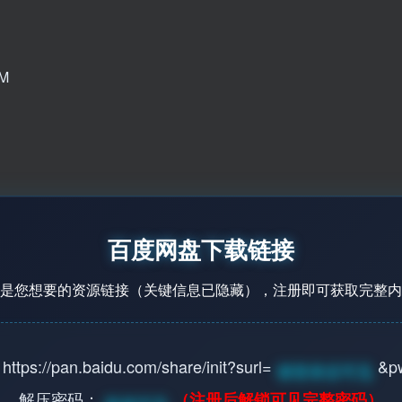
M
百度网盘下载链接
是您想要的资源链接（关键信息已隐藏），注册即可获取完整内
s://pan.baidu.com/share/init?surl=
&p
请登录后可见
解压密码：
（注册后解锁可见完整密码）