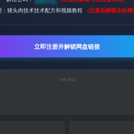
登录可见
明：猪头肉技术技术配方和视频教程
（注册后解锁全站资
立即注册并解锁网盘链接
THE END