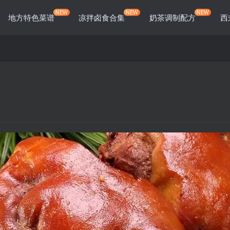
NEW
NEW
NEW
地方特色菜谱
凉拌卤食合集
奶茶调制配方
西