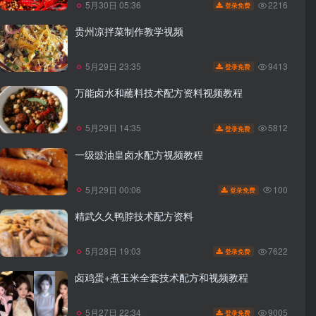
2216
5月30日 05:36
登录免费
贵州凉拌菜制作教学视频
9413
5月29日 23:35
登录免费
万能卤水和蘸料技术配方资料视频教程
5812
5月29日 14:35
登录免费
一级豉油皇卤水配方视频教程
100
5月29日 00:06
登录免费
精武久久鸭脖技术配方资料
7622
5月28日 19:03
登录免费
卤鸡蛋+煮玉米全套技术配方和视频教程
9005
5月27日 22:34
登录免费