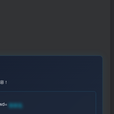
容！
wd=
登录见