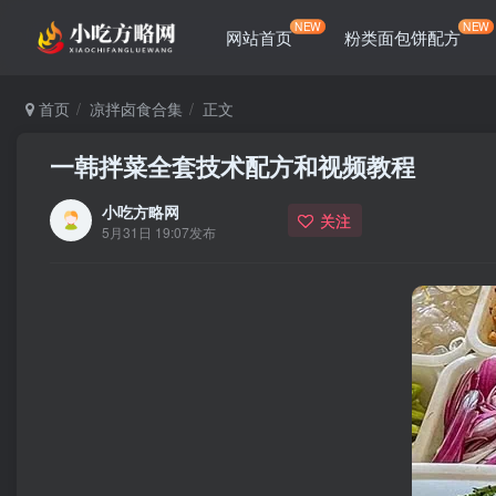
NEW
NEW
网站首页
粉类面包饼配方
首页
凉拌卤食合集
正文
一韩拌菜全套技术配方和视频教程
小吃方略网
关注
5月31日 19:07发布