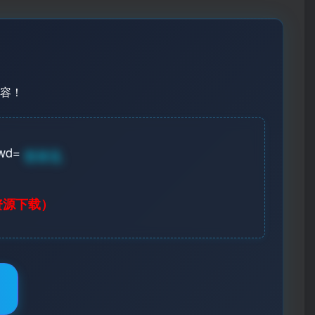
容！
wd=
登录见
资源下载）