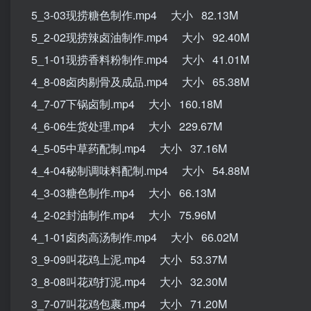
5_3-03现捞糖色制作.mp4 大小 82.13M
5_2-02现捞辣卤油制作.mp4 大小 92.40M
5_1-01现捞香料粉制作.mp4 大小 41.01M
4_8-08卤肉剔骨及成品.mp4 大小 65.38M
4_7-07下锅卤制.mp4 大小 160.18M
4_6-06生货处理.mp4 大小 229.67M
4_5-05中草药配制.mp4 大小 37.16M
4_4-04秘制调味料配制.mp4 大小 54.88M
4_3-03糖色制作.mp4 大小 66.13M
4_2-02封油制作.mp4 大小 75.96M
4_1-01卤肉高汤制作.mp4 大小 66.02M
3_9-09叫花鸡上泥.mp4 大小 53.37M
3_8-08叫花鸡打泥.mp4 大小 32.30M
3_7-07叫花鸡包裹.mp4 大小 71.20M