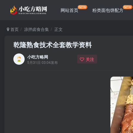
NEW
NEW
网站首页
粉类面包饼配方
首页
凉拌卤食合集
正文
乾隆熟食技术全套教学资料
小吃方略网
关注
5月31日 03:04发布