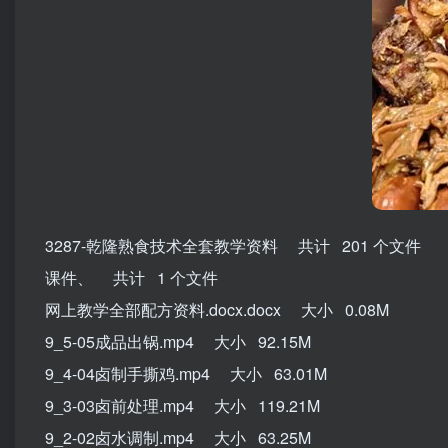
3287-乾隆熟食技术全套教学资料 共计 201 个文件
课件、 共计 1 个文件
网上教学全部配方资料.docx.docx 大小 0.08M
9_5-05成品出锅.mp4 大小 92.15M
9_4-04卤制手撕鸡.mp4 大小 63.01M
9_3-03卤前处理.mp4 大小 119.21M
9_2-02卤水调制.mp4 大小 63.25M