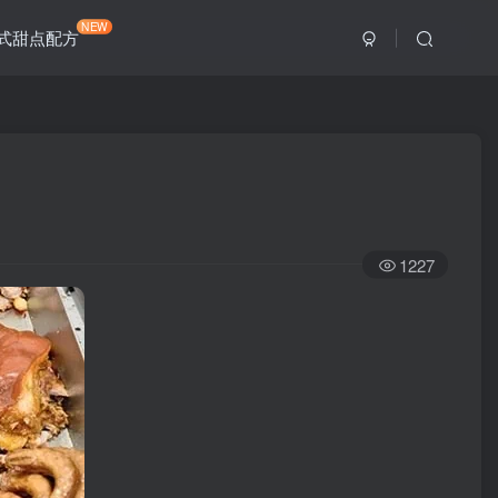
NEW
式甜点配方
1227