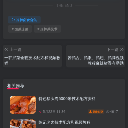
THE END
凉拌卤食合集
# 卤菜凉菜
# 凉拌菜技术
上一篇
下一篇
一韩拌菜全套技术配方和视频教
酱鸭舌、鸭爪、鸭翅、鸭脖视频
程
教程麻辣鲜香有嚼劲
相关推荐
特色猪头肉5000米技术配方资料
4617
5月22日 11:36
登录免费
陈记老卤技术配方和视频教程