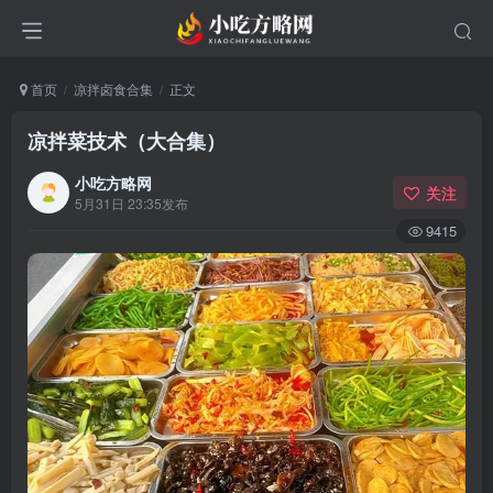
首页
凉拌卤食合集
正文
凉拌菜技术（大合集）
小吃方略网
关注
5月31日 23:35发布
9415