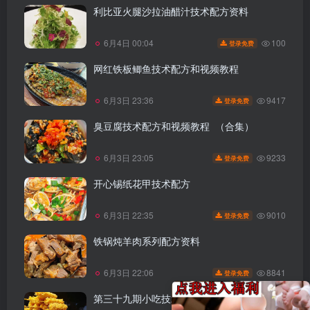
利比亚火腿沙拉油醋汁技术配方资料
100
6月4日 00:04
登录免费
网红铁板鲫鱼技术配方和视频教程
9417
6月3日 23:36
登录免费
臭豆腐技术配方和视频教程 （合集）
9233
6月3日 23:05
登录免费
开心锡纸花甲技术配方
9010
6月3日 22:35
登录免费
铁锅炖羊肉系列配方资料
8841
6月3日 22:06
登录免费
第三十九期小吃技术合集