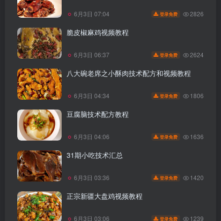
2826
6月3日 07:04
登录免费
脆皮椒麻鸡视频教程
2624
6月3日 06:37
登录免费
八大碗老席之小酥肉技术配方和视频教程
1806
6月3日 04:34
登录免费
豆腐脑技术配方教程
1636
6月3日 04:06
登录免费
31期小吃技术汇总
1420
6月3日 03:36
登录免费
正宗新疆大盘鸡视频教程
1239
6月3日 03:06
登录免费