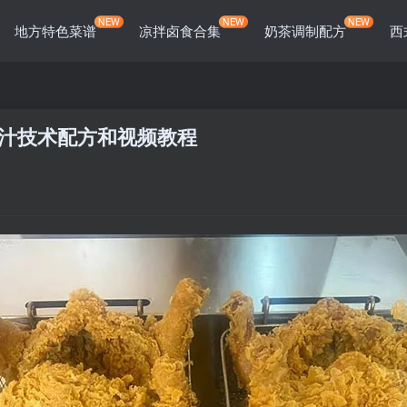
NEW
NEW
NEW
地方特色菜谱
凉拌卤食合集
奶茶调制配方
西
酱汁技术配方和视频教程