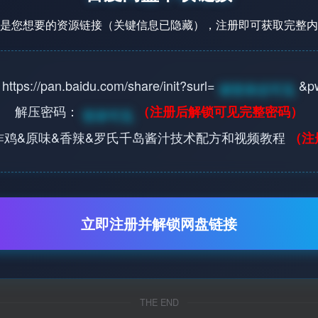
是您想要的资源链接（关键信息已隐藏），注册即可获取完整内
s://pan.baidu.com/share/init?surl=
&p
请登录后可见
解压密码：
（注册后解锁可见完整密码）
登录可见
炸鸡&原味&香辣&罗氏千岛酱汁技术配方和视频教程
（注
立即注册并解锁网盘链接
THE END