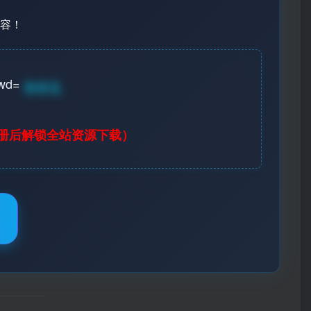
容！
wd=
登录见
册后解锁全站资源下载）