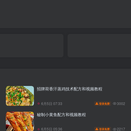
招牌荷香汗蒸鸡技术配方和视频教程
3002
6月5日 07:33
登录免费
秘制小黄鱼配方和视频教程
2217
6月5日 05:36
登录免费