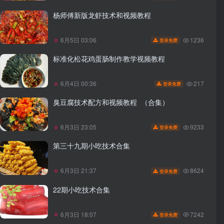
杨师傅新版龙虾技术和视频教程
1236
6月5日 03:06
登录免费
标准化松花鸡蛋肠制作教学视频教程
217
6月4日 00:36
登录免费
臭豆腐技术配方和视频教程 （合集）
9233
6月3日 23:05
登录免费
第三十九期小吃技术合集
8624
6月3日 21:37
登录免费
22期小吃技术合集
7242
6月3日 18:07
登录免费