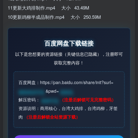
11更新大鸡排制作.mp4 大小 43.49M
10更新鸡柳半成品制作.mp4 大小 250.59M
百度网盘下载链接
以下是您想要的资源链接（关键信息已隐藏），注册即可
获取完整内容！
百度网盘：https://pan.baidu.com/share/init?surl=
&pwd=
请登录后可见
登录见
解压密码：
（注册后解锁可见完整密码）
登录可见
资源说明：商用核心，台湾大鸡排，台湾鸡柳，牙签
肉
（注册后解锁全站资源下载）