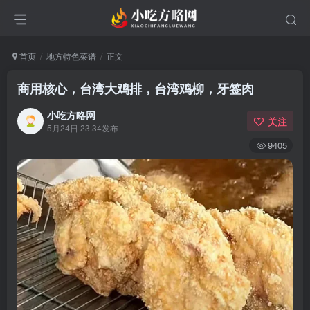
首页
地方特色菜谱
正文
商用核心，台湾大鸡排，台湾鸡柳，牙签肉
小吃方略网
关注
5月24日 23:34发布
9405