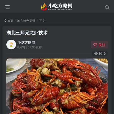
首页
地方特色菜谱
正文
湖北三师兄龙虾技术
小吃方略网
关注
6月3日 07:36发布
3019