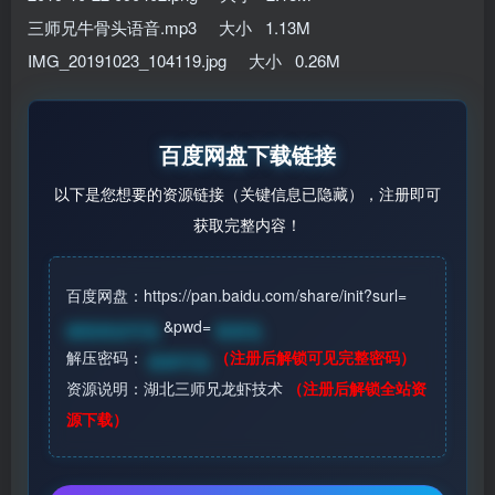
三师兄牛骨头语音.mp3 大小 1.13M
IMG_20191023_104119.jpg 大小 0.26M
百度网盘下载链接
以下是您想要的资源链接（关键信息已隐藏），注册即可
获取完整内容！
百度网盘：https://pan.baidu.com/share/init?surl=
&pwd=
请登录后可见
登录见
解压密码：
（注册后解锁可见完整密码）
登录可见
资源说明：湖北三师兄龙虾技术
（注册后解锁全站资
源下载）