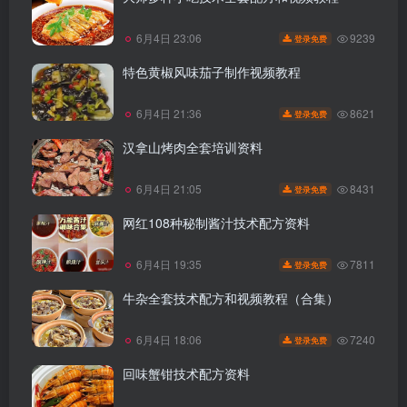
9239
6月4日 23:06
登录免费
特色黄椒风味茄子制作视频教程
8621
6月4日 21:36
登录免费
汉拿山烤肉全套培训资料
8431
6月4日 21:05
登录免费
网红108种秘制酱汁技术配方资料
7811
6月4日 19:35
登录免费
牛杂全套技术配方和视频教程（合集）
7240
6月4日 18:06
登录免费
回味蟹钳技术配方资料