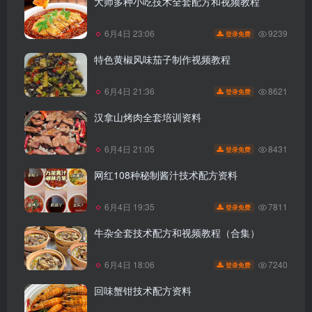
大师多种小吃技术全套配方和视频教程
9239
6月4日 23:06
登录免费
特色黄椒风味茄子制作视频教程
8621
6月4日 21:36
登录免费
汉拿山烤肉全套培训资料
8431
6月4日 21:05
登录免费
网红108种秘制酱汁技术配方资料
7811
6月4日 19:35
登录免费
牛杂全套技术配方和视频教程（合集）
7240
6月4日 18:06
登录免费
回味蟹钳技术配方资料