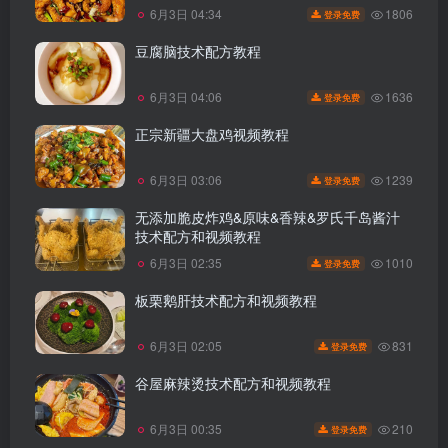
1806
6月3日 04:34
登录免费
豆腐脑技术配方教程
1636
6月3日 04:06
登录免费
正宗新疆大盘鸡视频教程
1239
6月3日 03:06
登录免费
无添加脆皮炸鸡&原味&香辣&罗氏千岛酱汁
技术配方和视频教程
1010
6月3日 02:35
登录免费
板栗鹅肝技术配方和视频教程
831
6月3日 02:05
登录免费
谷屋麻辣烫技术配方和视频教程
210
6月3日 00:35
登录免费