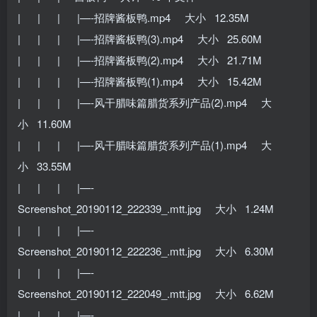
| | | |—-招牌酱板鸭.mp4 大小 12.35M
| | | |—-招牌酱板鸭(3).mp4 大小 25.60M
| | | |—-招牌酱板鸭(2).mp4 大小 21.71M
| | | |—-招牌酱板鸭(1).mp4 大小 15.42M
| | | |—-风干腊味篇腊货系列产品(2).mp4 大
小 11.60M
| | | |—-风干腊味篇腊货系列产品(1).mp4 大
小 33.55M
| | | |—-
Screenshot_20190112_222339_.mtt.jpg 大小 1.24M
| | | |—-
Screenshot_20190112_222236_.mtt.jpg 大小 6.30M
| | | |—-
Screenshot_20190112_222049_.mtt.jpg 大小 6.62M
| | | |—-