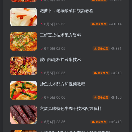
泡萝卜，老坛酸菜口视频教程
1014
6月5日 02:35
登录免费
三鲜豆皮技术配方资料
831
6月5日 02:05
登录免费
鞍山梅老板拌辣串技术
210
6月5日 00:35
登录免费
炒鱼技术配方和视频教程
100
6月5日 00:06
登录免费
六款风味特色牛肉干技术配方资料
9419
6月4日 23:36
登录免费