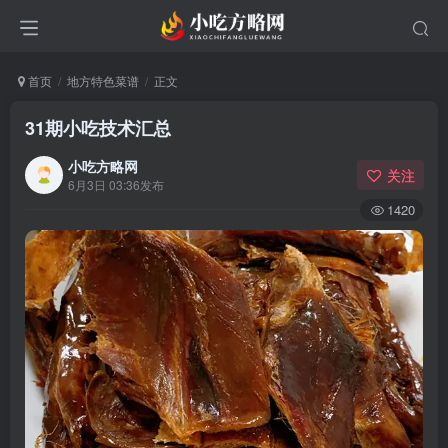
首页
地方特色菜谱
正文
31期小吃技术汇总
小吃方略网
关注
6月3日 03:36发布
1420