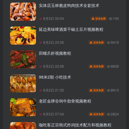
实体店玉林脆皮狗肉技术全套技术
100
6月3日 00:04
登录免费
延边美味啤酒菜干椒土豆片视频教程
9419
6月2日 23:36
登录免费
田螺爪虾视频教程
8839
6月2日 22:06
登录免费
98米2期 小吃技术
8613
6月2日 21:35
登录免费
老匠金牌谷饲牛肋骨视频教程
2824
6月5日 07:04
登录免费
咖吃客正宗韩式炸鸡技术配方和视频教程