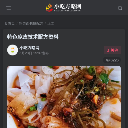
首页
粉类面包饼配方
正文
特色凉皮技术配方资料
小吃方略网
关注
5月23日 15:37发布
6226