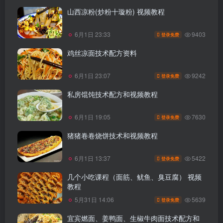
山西凉粉(炒粉十璇粉) 视频教程
9403
6月1日 23:33
登录免费
鸡丝凉面技术配方资料
9242
6月1日 23:07
登录免费
私房馄饨技术配方和视频教程
7630
6月1日 19:05
登录免费
猪猪卷卷烧饼技术和视频教程
5422
6月1日 13:37
登录免费
几个小吃课程（面筋、鱿鱼、臭豆腐） 视频
教程
5639
5月31日 14:06
登录免费
宜宾燃面、姜鸭面、生椒牛肉面技术配方和