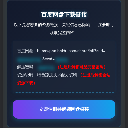
百度网盘下载链接
以下是您想要的资源链接（关键信息已隐藏），注册即可
获取完整内容！
百度网盘：https://pan.baidu.com/share/init?surl=
&pwd=
请登录后可见
登录见
解压密码：
（注册后解锁可见完整密码）
登录可见
资源说明：特色凉皮技术配方资料
（注册后解锁全站
资源下载）
立即注册并解锁网盘链接