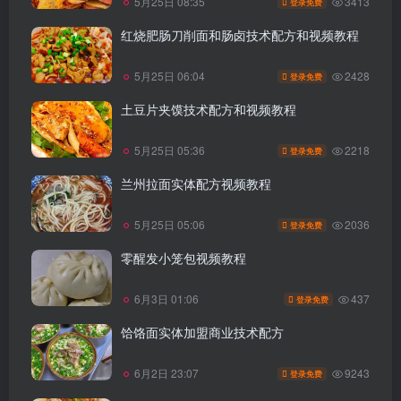
3413
5月25日 08:35
登录免费
红烧肥肠刀削面和肠卤技术配方和视频教程
2428
5月25日 06:04
登录免费
土豆片夹馍技术配方和视频教程
2218
5月25日 05:36
登录免费
兰州拉面实体配方视频教程
2036
5月25日 05:06
登录免费
零醒发小笼包视频教程
437
6月3日 01:06
登录免费
饸饹面实体加盟商业技术配方
9243
6月2日 23:07
登录免费