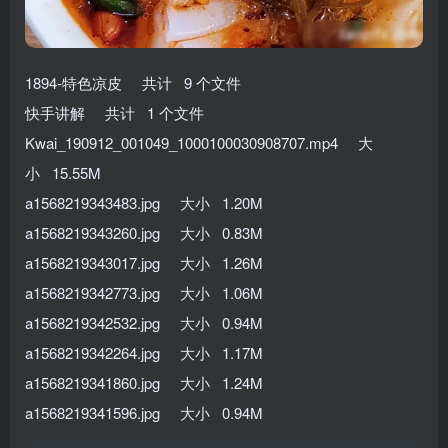
1894-特色凉皮 共计 9 个文件
快手讲解 共计 1 个文件
Kwai_190912_001049_1000100030908707.mp4 大
小 15.55M
a1568219343483.jpg 大小 1.20M
a1568219343260.jpg 大小 0.83M
a1568219343017.jpg 大小 1.26M
a1568219342773.jpg 大小 1.06M
a1568219342532.jpg 大小 0.94M
a1568219342264.jpg 大小 1.17M
a1568219341860.jpg 大小 1.24M
a1568219341596.jpg 大小 0.94M