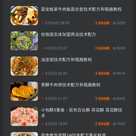
梁老板家牛肉板面全套技术配方和视频教程
3232
5月24日 08:05
登录免费
饸饹面实体加盟商业技术配方
9243
6月2日 23:07
登录免费
油泼面技术配方和视频教程
9014
6月2日 22:35
登录免费
香酥牛肉饼技术配方和视频教程
8445
6月2日 21:07
登录免费
小包酥3重奏：双色百合酥 荷花酥 莲花酥技
术
7632
6月2日 19:05
登录免费
面食教学老魏1400米配方量化标准