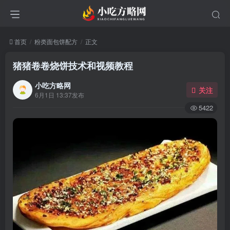
首页
粉类面包饼配方
正文
猪猪卷卷烧饼技术和视频教程
小吃方略网
关注
6月1日 13:37发布
5422