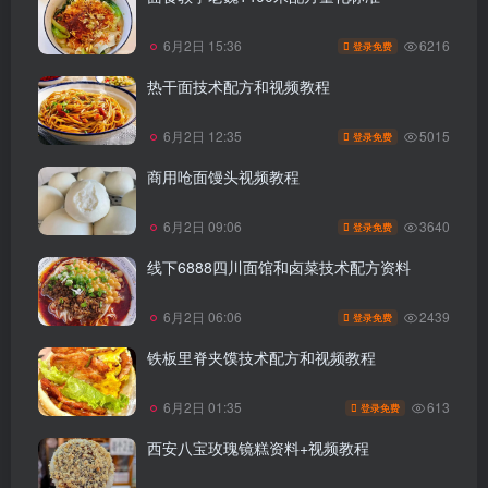
6216
6月2日 15:36
登录免费
热干面技术配方和视频教程
5015
6月2日 12:35
登录免费
商用呛面馒头视频教程
3640
6月2日 09:06
登录免费
线下6888四川面馆和卤菜技术配方资料
2439
6月2日 06:06
登录免费
铁板里脊夹馍技术配方和视频教程
613
6月2日 01:35
登录免费
西安八宝玫瑰镜糕资料+视频教程