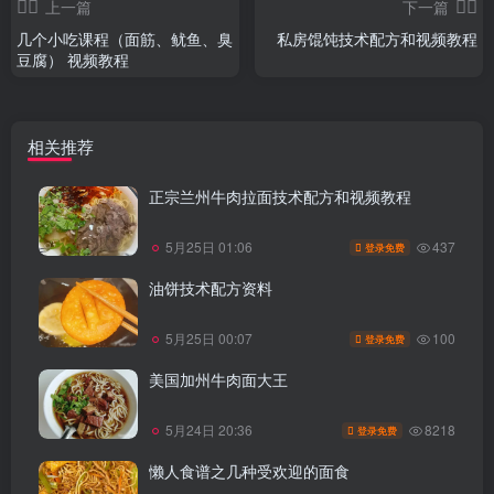
上一篇
下一篇
几个小吃课程（面筋、鱿鱼、臭
私房馄饨技术配方和视频教程
豆腐） 视频教程
相关推荐
正宗兰州牛肉拉面技术配方和视频教程
437
5月25日 01:06
登录免费
油饼技术配方资料
100
5月25日 00:07
登录免费
美国加州牛肉面大王
8218
5月24日 20:36
登录免费
懒人食谱之几种受欢迎的面食