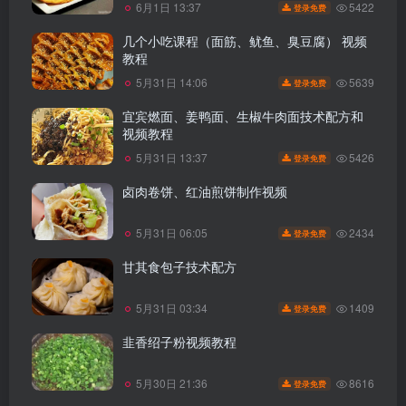
5422
6月1日 13:37
登录免费
几个小吃课程（面筋、鱿鱼、臭豆腐） 视频
教程
5639
5月31日 14:06
登录免费
宜宾燃面、姜鸭面、生椒牛肉面技术配方和
视频教程
5426
5月31日 13:37
登录免费
卤肉卷饼、红油煎饼制作视频
2434
5月31日 06:05
登录免费
甘其食包子技术配方
1409
5月31日 03:34
登录免费
韭香绍子粉视频教程
8616
5月30日 21:36
登录免费