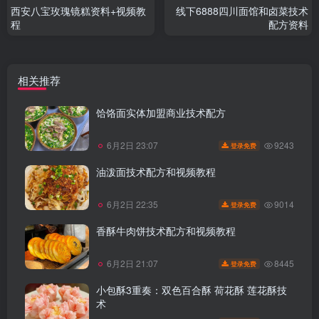
西安八宝玫瑰镜糕资料+视频教
线下6888四川面馆和卤菜技术
程
配方资料
相关推荐
饸饹面实体加盟商业技术配方
9243
6月2日 23:07
登录免费
油泼面技术配方和视频教程
9014
6月2日 22:35
登录免费
香酥牛肉饼技术配方和视频教程
8445
6月2日 21:07
登录免费
小包酥3重奏：双色百合酥 荷花酥 莲花酥技
术