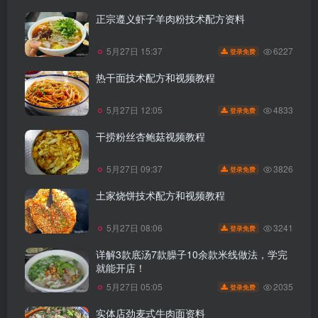
正宗遵义虾子羊肉粉技术配方资料
6227
5月27日 15:37
登录免费
热干面技术配方和视频教程
4833
5月27日 12:05
登录免费
干捞粉丝杏鲍菇视频教程
3826
5月27日 09:37
登录免费
土家烧饼技术配方和视频教程
3241
5月27日 08:06
登录免费
详解3款底汤7款臊子10余款米线做法，学完
就能开店！
2035
5月27日 05:05
登录免费
实体店劲麦式牛肉面资料