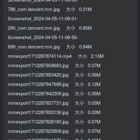
786_com.tencent.mm.jpg 大小 0.31M
Screenshot_2024-04-05-11-09-01-
290_com.tencent.mm.jpg 大小 0.85M
Screenshot_2024-04-05-11-08-56-
699_com.tencent.mm.jpg 大小 0.84M
mmexport1712287874114.mp4 大小 2.13M
mmexport1712287858683.jpg 大小 0.07M
mmexport1712287853420.jpg 大小 0.06M
mmexport1712287847699.jpg 大小 0.12M
mmexport1712287842309.jpg 大小 0.05M
mmexport1712287837731.jpg 大小 0.03M
mmexport1712287833136.jpg 大小 0.03M
mmexport1712287828183.jpg 大小 0.07M
mmexport1712287823609.jpg 大小 0.07M