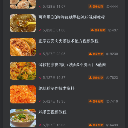
4444
5月28日 11:07
登录免费
可商用QQ弹弹红糖手搓冰粉视频教程
437
5月28日 01:06
登录免费
正宗西安肉夹馍技术配方视频教程
9230
5月27日 23:05
登录免费
薄软韧凉皮2款（洗面&不洗面）&蘸酱
7823
5月27日 19:37
登录免费
绝味粉制作技术资料
7410
5月27日 18:35
登录免费
鸡汤面视频教程
6433
5月27日 16:05
登录免费