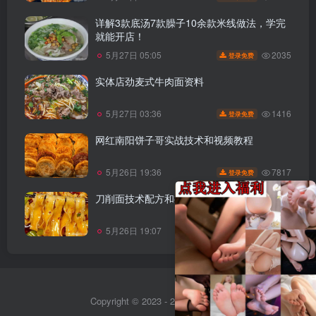
详解3款底汤7款臊子10余款米线做法，学完
就能开店！
2035
5月27日 05:05
登录免费
实体店劲麦式牛肉面资料
1416
5月27日 03:36
登录免费
网红南阳饼子哥实战技术和视频教程
7817
5月26日 19:36
登录免费
刀削面技术配方和视频教程
7643
5月26日 19:07
登录免费
Copyright © 2023 - 2026
Sitemap