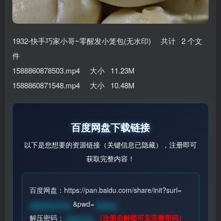
1932-快手巧家小哥~零醒发小笼包(无水印) 共计 2 个文
件
1588860878503.mp4 大小 11.23M
1588860871548.mp4 大小 10.48M
百度网盘下载链接
以下是您想要的资源链接（关键信息已隐藏），注册即可
获取完整内容！
百度网盘：https://pan.baidu.com/share/init?surl=
&pwd=
请登录后可见
登录见
解压密码：
（注册后解锁可见完整密码）
登录可见