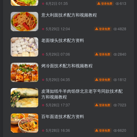
613
6月2日 01:35
登录免费
意大利面技术配方和视频教程
4828
5月29日 12:04
登录免费
老面馒头技术配方资料
2840
5月29日 07:06
登录免费
烤冷面技术配方和视频教程
1812
5月29日 04:35
登录免费
皮薄如纸牛羊肉馅饼北京老字号同款技术配
方和视频教程
7023
5月28日 17:37
登录免费
百年面道技术配方资料
6620
5月28日 16:36
登录免费