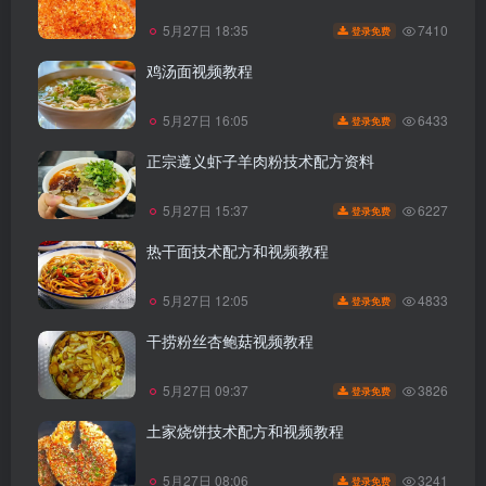
7410
5月27日 18:35
登录免费
鸡汤面视频教程
6433
5月27日 16:05
登录免费
正宗遵义虾子羊肉粉技术配方资料
6227
5月27日 15:37
登录免费
热干面技术配方和视频教程
4833
5月27日 12:05
登录免费
干捞粉丝杏鲍菇视频教程
3826
5月27日 09:37
登录免费
土家烧饼技术配方和视频教程
3241
5月27日 08:06
登录免费