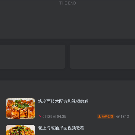
THE END
烤冷面技术配方和视频教程
1812
5月29日 04:35
登录免费
老上海葱油拌面视频教程