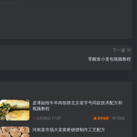
下一篇
零醒发小笼包视频教程
皮薄如纸牛羊肉馅饼北京老字号同款技术配方和
视频教程
7023
5月28日 17:37
登录免费
河南某市场大卖黄桥烧饼制作工艺配方