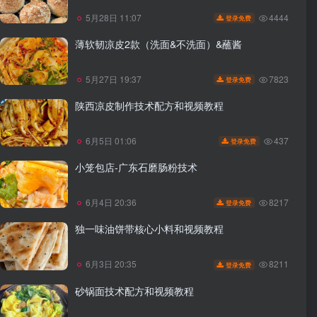
4444
5月28日 11:07
登录免费
薄软韧凉皮2款（洗面&不洗面）&蘸酱
7823
5月27日 19:37
登录免费
陕西凉皮制作技术配方和视频教程
437
6月5日 01:06
登录免费
小笼包店-广东石磨肠粉技术
8217
6月4日 20:36
登录免费
独一味油饼带核心小料和视频教程
8211
6月3日 20:35
登录免费
砂锅面技术配方和视频教程