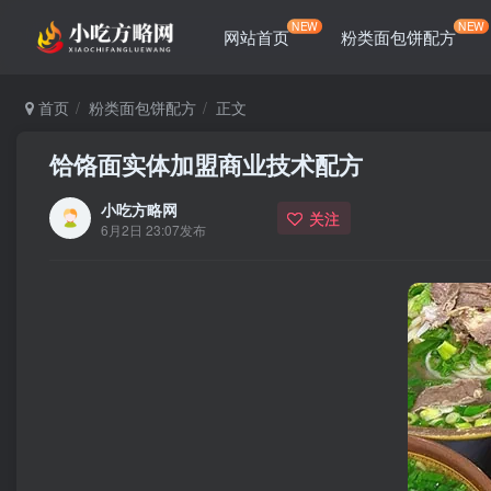
NEW
NEW
网站首页
粉类面包饼配方
首页
粉类面包饼配方
正文
饸饹面实体加盟商业技术配方
小吃方略网
关注
6月2日 23:07发布