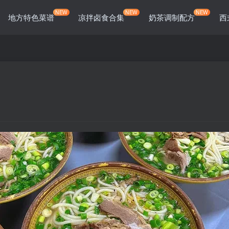
NEW
NEW
NEW
地方特色菜谱
凉拌卤食合集
奶茶调制配方
西