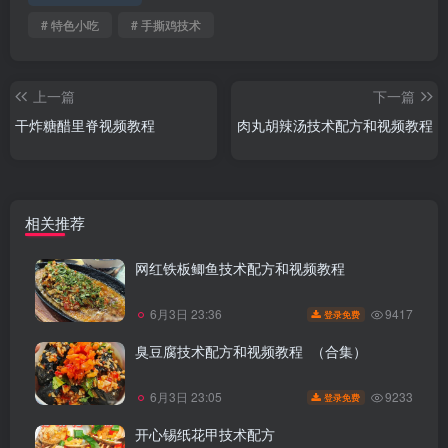
# 特色小吃
# 手撕鸡技术
上一篇
下一篇
干炸糖醋里脊视频教程
肉丸胡辣汤技术配方和视频教程
相关推荐
网红铁板鲫鱼技术配方和视频教程
9417
6月3日 23:36
登录免费
臭豆腐技术配方和视频教程 （合集）
9233
6月3日 23:05
登录免费
开心锡纸花甲技术配方