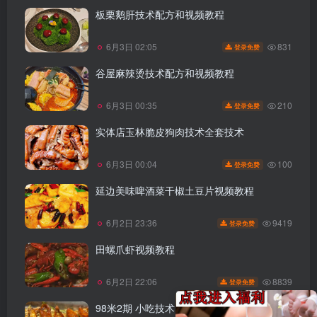
板栗鹅肝技术配方和视频教程
831
6月3日 02:05
登录免费
谷屋麻辣烫技术配方和视频教程
210
6月3日 00:35
登录免费
实体店玉林脆皮狗肉技术全套技术
100
6月3日 00:04
登录免费
延边美味啤酒菜干椒土豆片视频教程
9419
6月2日 23:36
登录免费
田螺爪虾视频教程
8839
6月2日 22:06
登录免费
98米2期 小吃技术