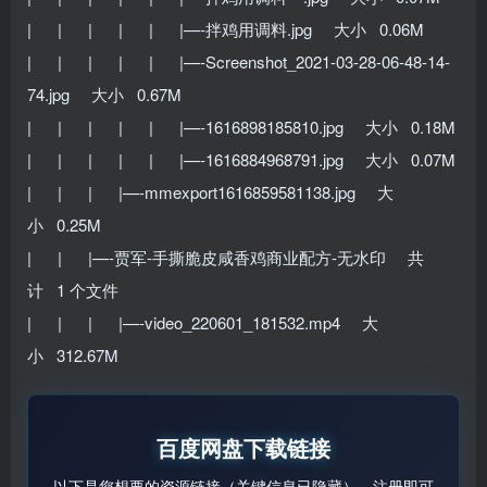
| | | | | |—-拌鸡用调料.jpg 大小 0.06M
| | | | | |—-Screenshot_2021-03-28-06-48-14-
74.jpg 大小 0.67M
| | | | | |—-1616898185810.jpg 大小 0.18M
| | | | | |—-1616884968791.jpg 大小 0.07M
| | | |—-mmexport1616859581138.jpg 大
小 0.25M
| | |—-贾军-手撕脆皮咸香鸡商业配方-无水印 共
计 1 个文件
| | | |—-video_220601_181532.mp4 大
小 312.67M
百度网盘下载链接
以下是您想要的资源链接（关键信息已隐藏），注册即可