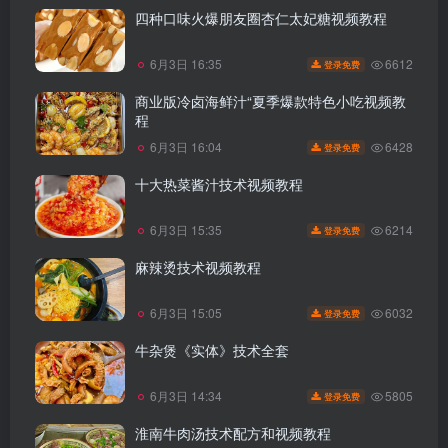
四种口味火爆朋友圈杏仁太妃糖视频教程
6612
6月3日 16:35
登录免费
商业版冷卤海鲜汁“夏季爆款特色小吃视频教
程
6428
6月3日 16:04
登录免费
十大热菜酱汁技术视频教程
6214
6月3日 15:35
登录免费
麻辣烫技术视频教程
6032
6月3日 15:05
登录免费
牛杂煲《实体》技术全套
5805
6月3日 14:34
登录免费
淮南牛肉汤技术配方和视频教程