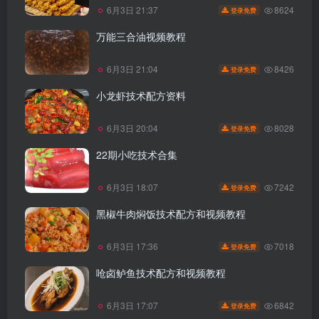
8624
6月3日 21:37
登录免费
万能三合油视频教程
8426
6月3日 21:04
登录免费
小龙虾技术配方资料
8028
6月3日 20:04
登录免费
22期小吃技术合集
7242
6月3日 18:07
登录免费
黑椒牛肉焖饭技术配方和视频教程
7018
6月3日 17:36
登录免费
呛卤鲈鱼技术配方和视频教程
6842
6月3日 17:07
登录免费