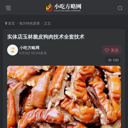
首页
地方特色菜谱
正文
实体店玉林脆皮狗肉技术全套技术
小吃方略网
关注
6月3日 00:04发布
100