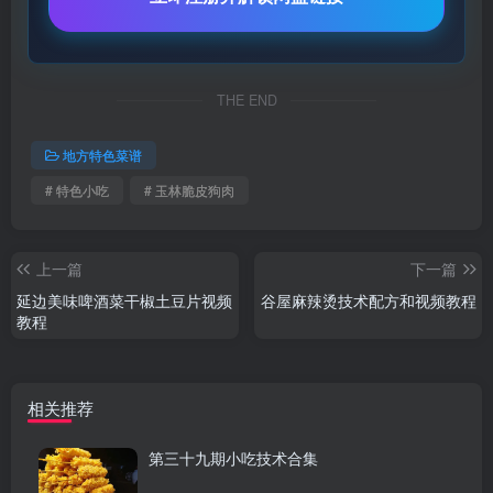
THE END
地方特色菜谱
# 特色小吃
# 玉林脆皮狗肉
上一篇
下一篇
延边美味啤酒菜干椒土豆片视频
谷屋麻辣烫技术配方和视频教程
教程
相关推荐
第三十九期小吃技术合集