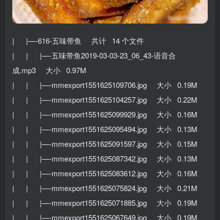
| |—-616-五味带鱼 共计 14 个文件
| | |—-五味带鱼2019-03-03-23_06_43-语音合
成.mp3 大小 0.97M
| | |—-mmexport1551625109706.jpg 大小 0.19M
| | |—-mmexport1551625104257.jpg 大小 0.22M
| | |—-mmexport1551625099929.jpg 大小 0.16M
| | |—-mmexport1551625095494.jpg 大小 0.13M
| | |—-mmexport1551625091597.jpg 大小 0.15M
| | |—-mmexport1551625087342.jpg 大小 0.13M
| | |—-mmexport1551625083612.jpg 大小 0.16M
| | |—-mmexport1551625075824.jpg 大小 0.21M
| | |—-mmexport1551625071885.jpg 大小 0.19M
| | |—-mmexport1551625067649.jpg 大小 0.19M