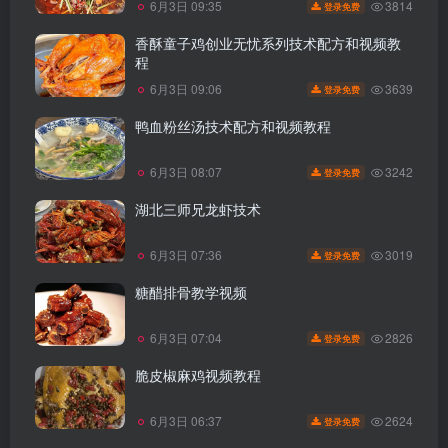
3814
6月3日 09:35
登录免费
香酥童子鸡创业无忧系列技术配方和视频教
程
3639
6月3日 09:06
登录免费
鸭血粉丝汤技术配方和视频教程
3242
6月3日 08:07
登录免费
湖北三师兄龙虾技术
3019
6月3日 07:36
登录免费
糖醋排骨教学视频
2826
6月3日 07:04
登录免费
脆皮椒麻鸡视频教程
2624
6月3日 06:37
登录免费