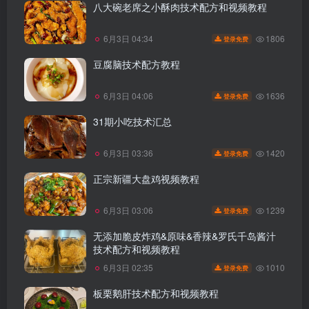
八大碗老席之小酥肉技术配方和视频教程
1806
6月3日 04:34
登录免费
豆腐脑技术配方教程
1636
6月3日 04:06
登录免费
31期小吃技术汇总
1420
6月3日 03:36
登录免费
正宗新疆大盘鸡视频教程
1239
6月3日 03:06
登录免费
无添加脆皮炸鸡&原味&香辣&罗氏千岛酱汁
技术配方和视频教程
1010
6月3日 02:35
登录免费
板栗鹅肝技术配方和视频教程