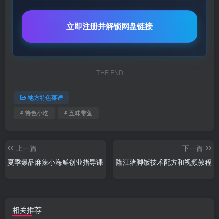
立即注册并解锁网盘链接
THE END
地方特色菜谱
# 特色小吃
# 五味带鱼
上一篇
下一篇
夏季爆品麻辣小海鲜创业指导课
隆江猪脚饭技术配方和视频教程
相关推荐