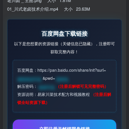
老川卤 _ 主图.png 大小 1.81M
01_川式老卤技术介绍.mp4 大小 23.63M
百度网盘下载链接
以下是您想要的资源链接（关键信息已隐藏），注册即可
获取完整内容！
百度网盘：https://pan.baidu.com/share/init?surl=
&pwd=
请登录后可见
登录见
解压密码：
（注册后解锁可见完整密码）
登录可见
资源说明：易家川菜技术配方和视频教程
（注册后解
锁全站资源下载）
立即注册并解锁网盘链接