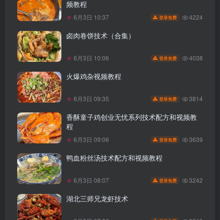
频教程
4224
6月3日 10:37
登录免费
卤肉卷饼技术（合集）
4038
6月3日 10:06
登录免费
火爆鸡杂视频教程
3814
6月3日 09:35
登录免费
香酥童子鸡创业无忧系列技术配方和视频教
程
3639
6月3日 09:06
登录免费
鸭血粉丝汤技术配方和视频教程
3242
6月3日 08:07
登录免费
湖北三师兄龙虾技术