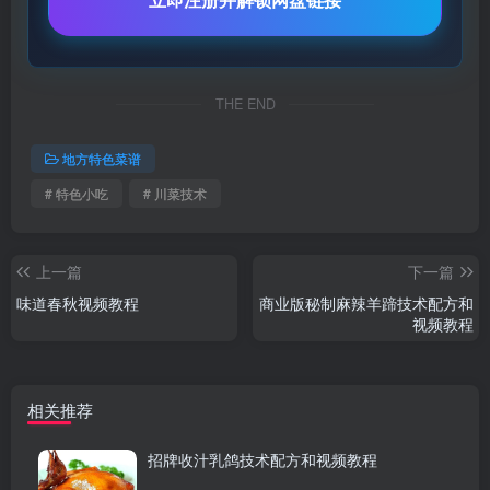
THE END
地方特色菜谱
# 特色小吃
# 川菜技术
上一篇
下一篇
味道春秋视频教程
商业版秘制麻辣羊蹄技术配方和
视频教程
相关推荐
招牌收汁乳鸽技术配方和视频教程