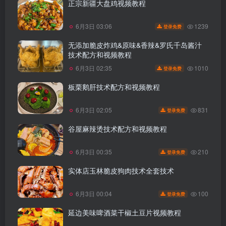
正宗新疆大盘鸡视频教程
1239
6月3日 03:06
登录免费
无添加脆皮炸鸡&原味&香辣&罗氏千岛酱汁
技术配方和视频教程
1010
6月3日 02:35
登录免费
板栗鹅肝技术配方和视频教程
831
6月3日 02:05
登录免费
谷屋麻辣烫技术配方和视频教程
210
6月3日 00:35
登录免费
实体店玉林脆皮狗肉技术全套技术
100
6月3日 00:04
登录免费
延边美味啤酒菜干椒土豆片视频教程