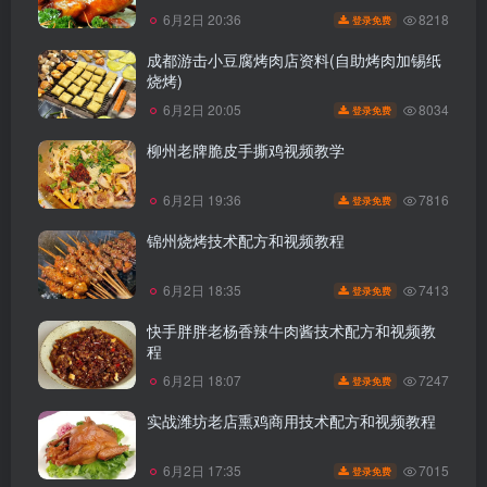
8218
6月2日 20:36
登录免费
成都游击小豆腐烤肉店资料(自助烤肉加锡纸
烧烤)
8034
6月2日 20:05
登录免费
柳州老牌脆皮手撕鸡视频教学
7816
6月2日 19:36
登录免费
锦州烧烤技术配方和视频教程
7413
6月2日 18:35
登录免费
快手胖胖老杨香辣牛肉酱技术配方和视频教
程
7247
6月2日 18:07
登录免费
实战潍坊老店熏鸡商用技术配方和视频教程
7015
6月2日 17:35
登录免费