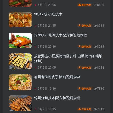
8839
6月2日 22:06
登录免费
98米2期 小吃技术
8613
6月2日 21:35
登录免费
招牌收汁乳鸽技术配方和视频教程
8218
6月2日 20:36
登录免费
成都游击小豆腐烤肉店资料(自助烤肉加锡纸
烧烤)
8034
6月2日 20:05
登录免费
柳州老牌脆皮手撕鸡视频教学
7816
6月2日 19:36
登录免费
锦州烧烤技术配方和视频教程
7413
6月2日 18:35
登录免费