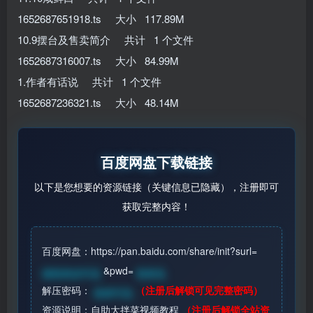
1652687651918.ts 大小 117.89M
10.9摆台及售卖简介 共计 1 个文件
1652687316007.ts 大小 84.99M
1.作者有话说 共计 1 个文件
1652687236321.ts 大小 48.14M
百度网盘下载链接
以下是您想要的资源链接（关键信息已隐藏），注册即可
获取完整内容！
百度网盘：https://pan.baidu.com/share/init?surl=
&pwd=
请登录后可见
登录见
解压密码：
（注册后解锁可见完整密码）
登录可见
资源说明：自助大拌菜视频教程
（注册后解锁全站资