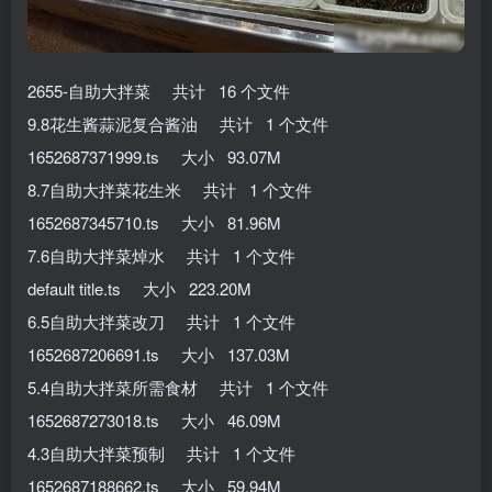
2655-自助大拌菜 共计 16 个文件
9.8花生酱蒜泥复合酱油 共计 1 个文件
1652687371999.ts 大小 93.07M
8.7自助大拌菜花生米 共计 1 个文件
1652687345710.ts 大小 81.96M
7.6自助大拌菜焯水 共计 1 个文件
default title.ts 大小 223.20M
6.5自助大拌菜改刀 共计 1 个文件
1652687206691.ts 大小 137.03M
5.4自助大拌菜所需食材 共计 1 个文件
1652687273018.ts 大小 46.09M
4.3自助大拌菜预制 共计 1 个文件
1652687188662.ts 大小 59.94M