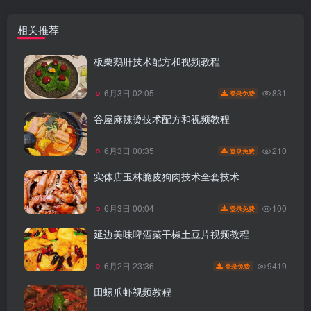
相关推荐
板栗鹅肝技术配方和视频教程
831
6月3日 02:05
登录免费
谷屋麻辣烫技术配方和视频教程
210
6月3日 00:35
登录免费
实体店玉林脆皮狗肉技术全套技术
100
6月3日 00:04
登录免费
延边美味啤酒菜干椒土豆片视频教程
9419
6月2日 23:36
登录免费
田螺爪虾视频教程