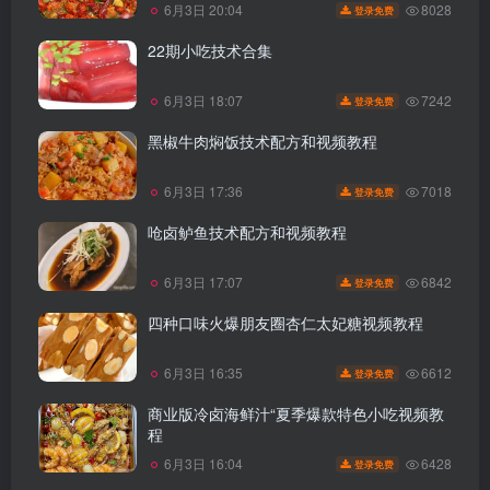
8028
6月3日 20:04
登录免费
22期小吃技术合集
7242
6月3日 18:07
登录免费
黑椒牛肉焖饭技术配方和视频教程
7018
6月3日 17:36
登录免费
呛卤鲈鱼技术配方和视频教程
6842
6月3日 17:07
登录免费
四种口味火爆朋友圈杏仁太妃糖视频教程
6612
6月3日 16:35
登录免费
商业版冷卤海鲜汁“夏季爆款特色小吃视频教
程
6428
6月3日 16:04
登录免费