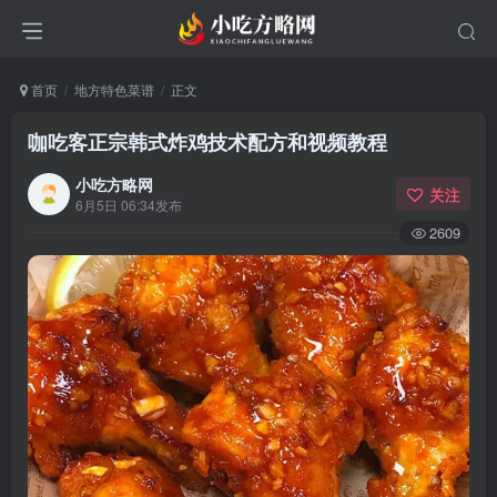
首页
地方特色菜谱
正文
咖吃客正宗韩式炸鸡技术配方和视频教程
小吃方略网
关注
6月5日 06:34发布
2609