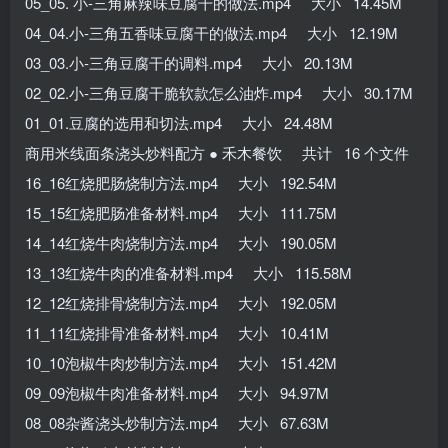
05_05. 小-三角麻辣味豆腐干的做法.mp4 大小 14.45M
04_04.小-三角五香味豆腐干的做法.mp4 大小 12.19M
03_03.小-三角豆腐干的调料.mp4 大小 20.13M
02_02.小-三角豆腐干脆软款怎么油炸.mp4 大小 30.17M
01_01.豆腐的选用和切法.mp4 大小 24.48M
商用米线面条浇头炒料配方 ● 禾木餐饮 共计 16 个文件
16_16红烧肥肠烧制方法.mp4 大小 192.54M
15_15红烧肥肠准备材料.mp4 大小 111.75M
14_14红烧牛肉烧制方法.mp4 大小 190.05M
13_13红烧牛肉的准备材料.mp4 大小 115.58M
12_12红烧排骨烧制方法.mp4 大小 192.05M
11_11红烧排骨准备材料.mp4 大小 10.41M
10_10泡椒牛肉炒制方法.mp4 大小 151.42M
09_09泡椒牛肉准备材料.mp4 大小 94.97M
08_08杂酱浇头炒制方法.mp4 大小 67.63M