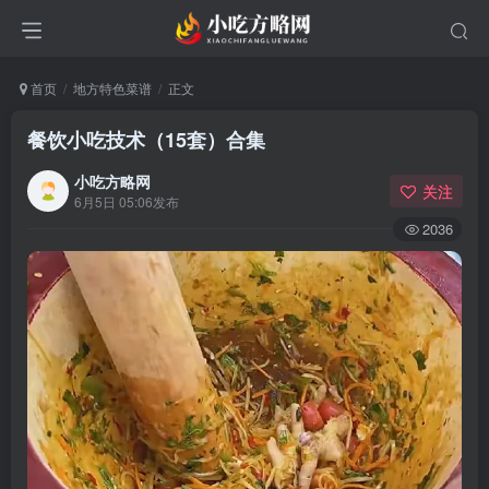
首页
地方特色菜谱
正文
餐饮小吃技术（15套）合集
小吃方略网
关注
6月5日 05:06发布
2036