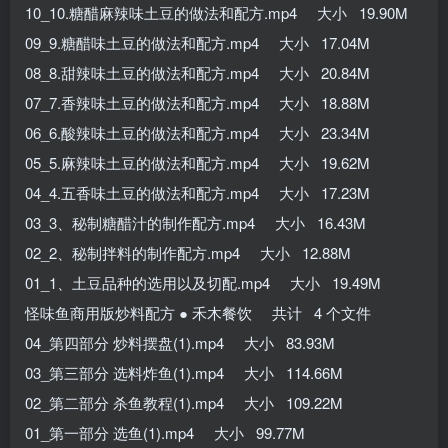
10_10.糖醋麻辣味土豆的做法和配方.mp4 大小 19.90M
09_9.糖醋味土豆的做法和配方.mp4 大小 17.04M
08_8.甜辣味土豆的做法和配方.mp4 大小 20.84M
07_7.香辣味土豆的做法和配方.mp4 大小 18.88M
06_6.酸辣味土豆的做法和配方.mp4 大小 23.34M
05_5.麻辣味土豆的做法和配方.mp4 大小 19.62M
04_4.五香味土豆的做法和配方.mp4 大小 17.23M
03_3、秘制糖醋汁的制作配方.mp4 大小 16.43M
02_2、秘制拌料的制作配方.mp4 大小 12.88M
01_1、土豆品种的选用以及切配.mp4 大小 19.49M
怪味鱼商用版炒料配方 ● 禾木餐饮 共计 4 个文件
04_第四部分 炒料摆盘(1).mp4 大小 83.93M
03_第三部分 选料炸鱼(1).mp4 大小 114.66M
02_第二部分 杀鱼教程(1).mp4 大小 109.22M
01_第一部分 选鱼(1).mp4 大小 99.77M