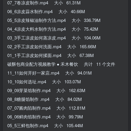
07_7卷凉皮制作.mp4 大小 61.31M
06_6凉皮蒜水制作.mp4 大小 40.66M
05_5凉皮辣椒油制作方法.mp4 大小 336.79M
04_4凉皮大料水制作方法.mp4 大小 75.42M
03_3手工凉皮如何蒸凉皮.mp4 大小 104.06M
02_2手工凉皮如何洗面.mp4 大小 165.66M
01_1手工凉皮如何揉面.mp4 大小 67.38M
破酥包商业配方视频教学 ● 禾木餐饮 共计 11 个文件
11_11如何开好一家店.mp4 大小 94.01M
10_10如何选址.mp4 大小 103.07M
09_09芽菜馅制作.mp4 大小 162.63M
08_8糖腿馅制作 .mp4 大小 84.02M
07_07酱肉陷制作.mp4 大小 112.81M
06_06鲜肉馅制作.mp4 大小 99.79M
05_5三鲜包制作.mp4 大小 105.44M