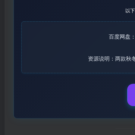
以下
百度网盘：http
资源说明：两款秋