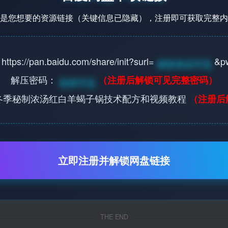
是您想要的资源链接（关键信息已隐藏），注册即可获取完整内
s://pan.baidu.com/share/init?surl=
&p
请登录后可见
解压密码：
（注册后解锁可见完整密码）
登录可见
冬季秘制浓汤红白羊蝎子锅技术配方和视频教程
（注册后
立即注册并解锁网盘链接
THE END