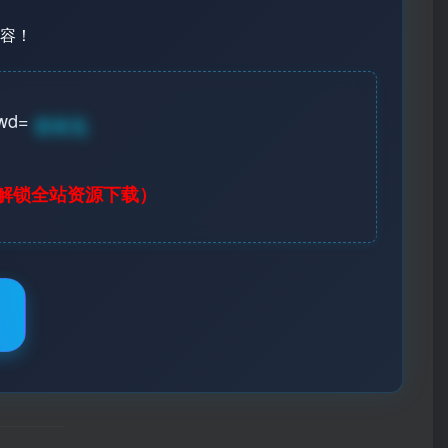
容！
wd=
登录见
解锁全站资源下载）