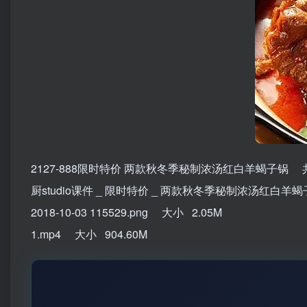
2127-888限时特价 两款秋冬季秘制浓汤红白羊蝎子锅 
厨studio课件 _ 限时特价 _ 两款秋冬季秘制浓汤红白羊蝎子
2018-10-03 115529.png 大小 2.05M
1.mp4 大小 904.60M