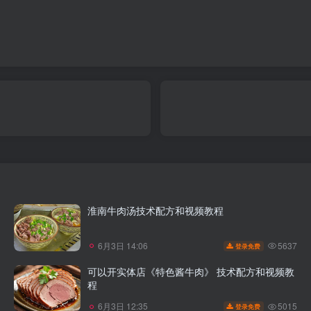
淮南牛肉汤技术配方和视频教程
5637
6月3日 14:06
登录免费
可以开实体店《特色酱牛肉》 技术配方和视频教
程
5015
6月3日 12:35
登录免费