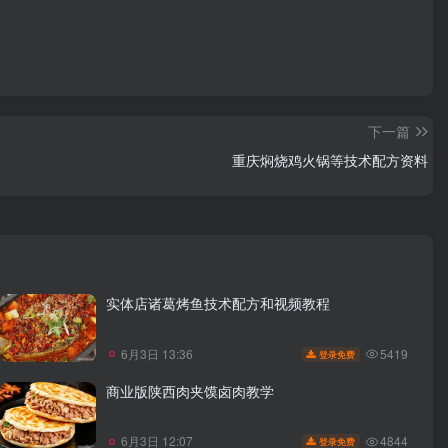
下一篇
重庆焖烧鸡火锅等技术配方资料
实体店诸葛烤鱼技术配方和视频教程
5419
6月3日 13:36
登录免费
商业版陕西肉夹馍卤肉教学
4844
6月3日 12:07
登录免费