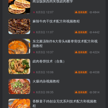
商业版陕西肉夹馍卤肉教学
4844
6月3日 12:07
登录免费
麻辣牛肉干技术配方和视频教程
4442
6月3日 11:07
登录免费
东北酱汤制作&大骨头&酱脊骨技术配方和视
频教程
4224
6月3日 10:37
登录免费
卤肉卷饼技术（合集）
4038
6月3日 10:06
登录免费
火爆鸡杂视频教程
3814
6月3日 09:35
登录免费
香酥童子鸡创业无忧系列技术配方和视频教
程