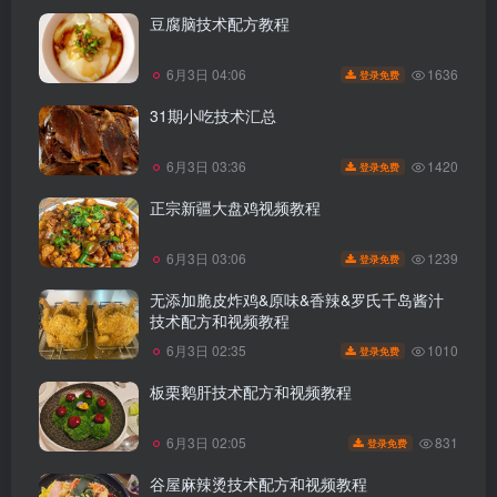
豆腐脑技术配方教程
1636
6月3日 04:06
登录免费
31期小吃技术汇总
1420
6月3日 03:36
登录免费
正宗新疆大盘鸡视频教程
1239
6月3日 03:06
登录免费
无添加脆皮炸鸡&原味&香辣&罗氏千岛酱汁
技术配方和视频教程
1010
6月3日 02:35
登录免费
板栗鹅肝技术配方和视频教程
831
6月3日 02:05
登录免费
谷屋麻辣烫技术配方和视频教程