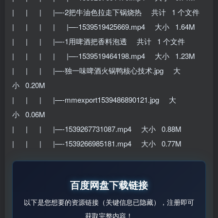
| | | |—-2把牛油色拉走下锅烧热 共计 1 个文件
| | | | |—-1539519425669.mp4 大小 1.64M
| | | |—-1用啤酒把香料泡透 共计 1 个文件
| | | | |—-1539519464198.mp4 大小 1.23M
| | | |—-独一味啤酒火锅鸭核心技术.jpg 大
小 0.20M
| | | |—-mmexport1539486890121.jpg 大
小 0.06M
| | | |—-1539267731087.mp4 大小 0.88M
| | | |—-1539266985181.mp4 大小 0.77M
百度网盘下载链接
以下是您想要的资源链接（关键信息已隐藏），注册即可
获取完整内容！