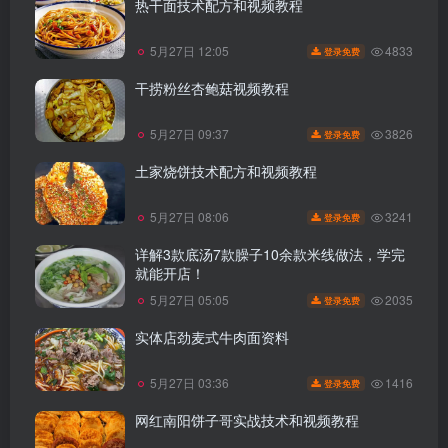
热干面技术配方和视频教程
4833
5月27日 12:05
登录免费
干捞粉丝杏鲍菇视频教程
3826
5月27日 09:37
登录免费
土家烧饼技术配方和视频教程
3241
5月27日 08:06
登录免费
详解3款底汤7款臊子10余款米线做法，学完
就能开店！
2035
5月27日 05:05
登录免费
实体店劲麦式牛肉面资料
1416
5月27日 03:36
登录免费
网红南阳饼子哥实战技术和视频教程