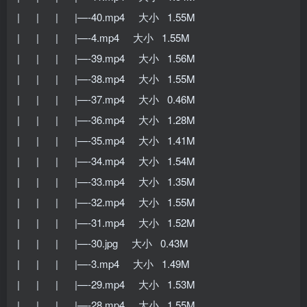
| | | |—-40.mp4 大小 1.55M
| | | |—-4.mp4 大小 1.55M
| | | |—-39.mp4 大小 1.56M
| | | |—-38.mp4 大小 1.55M
| | | |—-37.mp4 大小 0.46M
| | | |—-36.mp4 大小 1.28M
| | | |—-35.mp4 大小 1.41M
| | | |—-34.mp4 大小 1.54M
| | | |—-33.mp4 大小 1.35M
| | | |—-32.mp4 大小 1.55M
| | | |—-31.mp4 大小 1.52M
| | | |—-30.jpg 大小 0.43M
| | | |—-3.mp4 大小 1.49M
| | | |—-29.mp4 大小 1.53M
| | | |—-28.mp4 大小 1.55M