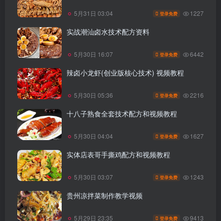
1227
5月31日 03:04
登录免费
实战潮汕卤水技术配方资料
6442
5月30日 16:07
登录免费
辣卤小龙虾(创业版核心技术) 视频教程
2216
5月30日 05:36
登录免费
十八子熟食全套技术配方和视频教程
1627
5月30日 04:04
登录免费
实体店表哥手撕鸡配方和视频教程
1243
5月30日 03:07
登录免费
贵州凉拌菜制作教学视频
9413
5月29日 23:35
登录免费