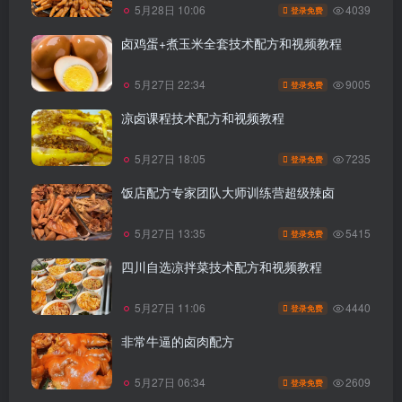
4039
5月28日 10:06
登录免费
卤鸡蛋+煮玉米全套技术配方和视频教程
9005
5月27日 22:34
登录免费
凉卤课程技术配方和视频教程
7235
5月27日 18:05
登录免费
饭店配方专家团队大师训练营超级辣卤
5415
5月27日 13:35
登录免费
四川自选凉拌菜技术配方和视频教程
4440
5月27日 11:06
登录免费
非常牛逼的卤肉配方
2609
5月27日 06:34
登录免费