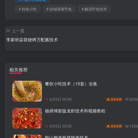
# 特色小吃
# 砂锅香辣甲鱼
# 酸汤甲鱼技术
上一篇
李家班蒜蓉烧烤万配酱技术
相关推荐
餐饮小吃技术（15套）合集
2036
6月5日 05:06
登录免费
杨师傅新版龙虾技术和视频教程
1236
6月5日 03:06
登录免费
鞍山梅老板拌辣串技术