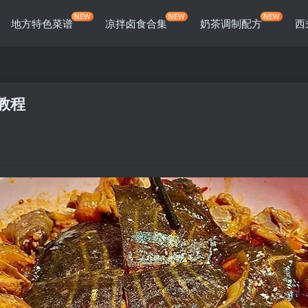
NEW
NEW
NEW
地方特色菜谱
凉拌卤食合集
奶茶调制配方
西
教程