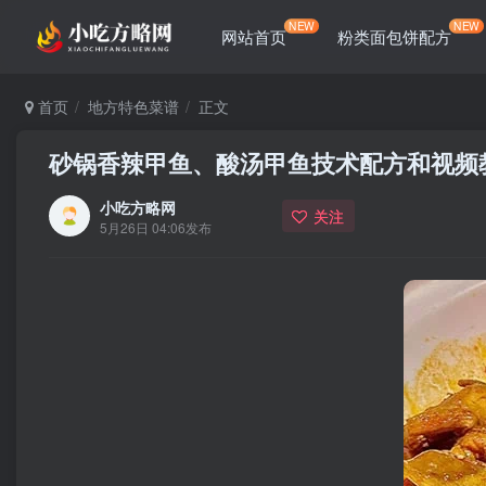
NEW
NEW
网站首页
粉类面包饼配方
首页
地方特色菜谱
正文
砂锅香辣甲鱼、酸汤甲鱼技术配方和视频
小吃方略网
关注
5月26日 04:06发布