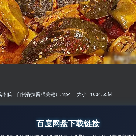
；自制香辣酱很关键）.mp4 大小 1034.53M
百度网盘下载链接