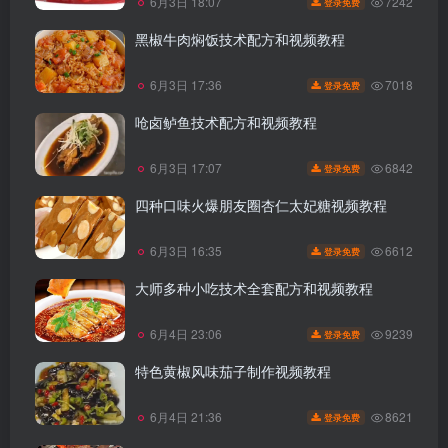
7242
6月3日 18:07
登录免费
黑椒牛肉焖饭技术配方和视频教程
7018
6月3日 17:36
登录免费
呛卤鲈鱼技术配方和视频教程
6842
6月3日 17:07
登录免费
四种口味火爆朋友圈杏仁太妃糖视频教程
6612
6月3日 16:35
登录免费
大师多种小吃技术全套配方和视频教程
9239
6月4日 23:06
登录免费
特色黄椒风味茄子制作视频教程
8621
6月4日 21:36
登录免费