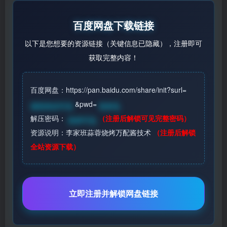
百度网盘下载链接
以下是您想要的资源链接（关键信息已隐藏），注册即可
获取完整内容！
百度网盘：https://pan.baidu.com/share/init?surl=
&pwd=
请登录后可见
登录见
解压密码：
（注册后解锁可见完整密码）
登录可见
资源说明：李家班蒜蓉烧烤万配酱技术
（注册后解锁
全站资源下载）
立即注册并解锁网盘链接