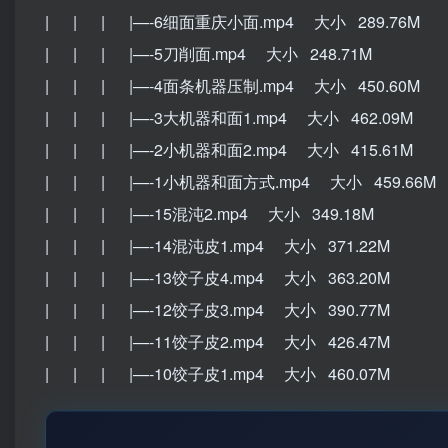
| | | |—-6细面重庆小面.mp4 大小 289.76M
| | | |—-5刀削面.mp4 大小 248.71M
| | | |—-4面条机器压制.mp4 大小 450.60M
| | | |—-3大机器和面1.mp4 大小 462.09M
| | | |—-2小机器和面2.mp4 大小 415.61M
| | | |—-1小机器和面方式.mp4 大小 459.66M
| | | |—-15混沌2.mp4 大小 349.18M
| | | |—-14混沌皮1.mp4 大小 371.22M
| | | |—-13饺子皮4.mp4 大小 363.20M
| | | |—-12饺子皮3.mp4 大小 390.77M
| | | |—-11饺子皮2.mp4 大小 426.47M
| | | |—-10饺子皮1.mp4 大小 460.07M