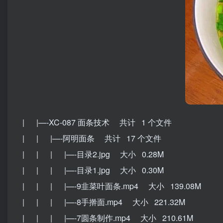
| |—-XC-087 面条技术 共计 1 个文件
| | |—-阿明面条 共计 17 个文件
| | | |—-目录2.jpg 大小 0.28M
| | | |—-目录1.jpg 大小 0.30M
| | | |—-9韭菜叶面条.mp4 大小 139.08M
| | | |—-8手擀面.mp4 大小 221.32M
| | | |—-7圆条制作.mp4 大小 210.61M