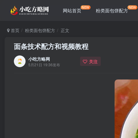
NEW
NEW
网站首页
粉类面包饼配方
首页
粉类面包饼配方
正文
面条技术配方和视频教程
小吃方略网
关注
5月21日 19:36发布