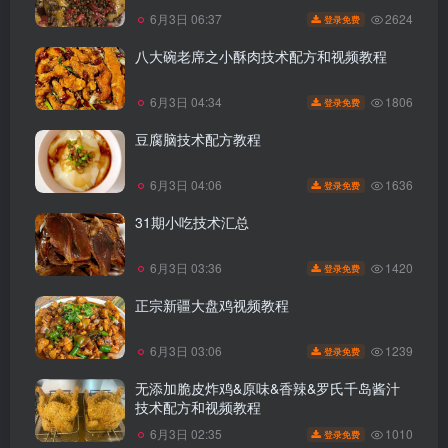
2624
6月3日 06:37
登录免费
八大碗老席之小酥肉技术配方和视频教程
1806
6月3日 04:34
登录免费
豆腐脑技术配方教程
1636
6月3日 04:06
登录免费
31期小吃技术汇总
1420
6月3日 03:36
登录免费
正宗新疆大盘鸡视频教程
1239
6月3日 03:06
登录免费
无添加脆皮炸鸡&原味&香辣&罗氏千岛酱汁
技术配方和视频教程
1010
6月3日 02:35
登录免费