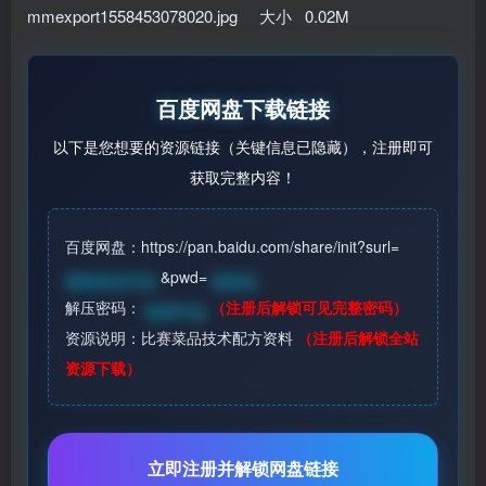
mmexport1558453078020.jpg 大小 0.02M
百度网盘下载链接
以下是您想要的资源链接（关键信息已隐藏），注册即可
获取完整内容！
百度网盘：https://pan.baidu.com/share/init?surl=
&pwd=
请登录后可见
登录见
解压密码：
（注册后解锁可见完整密码）
登录可见
资源说明：比赛菜品技术配方资料
（注册后解锁全站
资源下载）
立即注册并解锁网盘链接