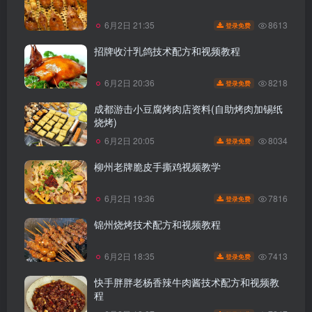
8613
6月2日 21:35
登录免费
招牌收汁乳鸽技术配方和视频教程
8218
6月2日 20:36
登录免费
成都游击小豆腐烤肉店资料(自助烤肉加锡纸
烧烤)
8034
6月2日 20:05
登录免费
柳州老牌脆皮手撕鸡视频教学
7816
6月2日 19:36
登录免费
锦州烧烤技术配方和视频教程
7413
6月2日 18:35
登录免费
快手胖胖老杨香辣牛肉酱技术配方和视频教
程