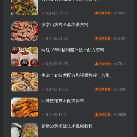
8621
6月4日 21:36
登录免费
汉拿山烤肉全套培训资料
8431
6月4日 21:05
登录免费
网红108种秘制酱汁技术配方资料
7811
6月4日 19:35
登录免费
牛杂全套技术配方和视频教程（合集）
7240
6月4日 18:06
登录免费
回味蟹钳技术配方资料
6826
6月4日 17:04
登录免费
超级炒鸡米饭技术视频教程