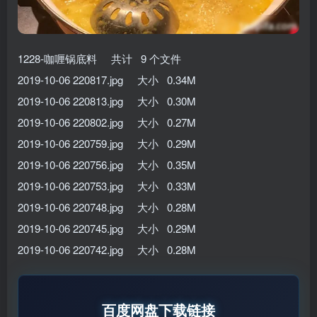
1228-咖喱锅底料 共计 9 个文件
2019-10-06 220817.jpg 大小 0.34M
2019-10-06 220813.jpg 大小 0.30M
2019-10-06 220802.jpg 大小 0.27M
2019-10-06 220759.jpg 大小 0.29M
2019-10-06 220756.jpg 大小 0.35M
2019-10-06 220753.jpg 大小 0.33M
2019-10-06 220748.jpg 大小 0.28M
2019-10-06 220745.jpg 大小 0.29M
2019-10-06 220742.jpg 大小 0.28M
百度网盘下载链接