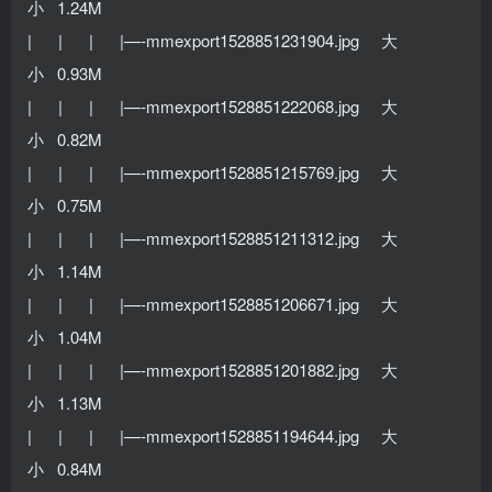
小 1.24M
| | | |—-mmexport1528851231904.jpg 大
小 0.93M
| | | |—-mmexport1528851222068.jpg 大
小 0.82M
| | | |—-mmexport1528851215769.jpg 大
小 0.75M
| | | |—-mmexport1528851211312.jpg 大
小 1.14M
| | | |—-mmexport1528851206671.jpg 大
小 1.04M
| | | |—-mmexport1528851201882.jpg 大
小 1.13M
| | | |—-mmexport1528851194644.jpg 大
小 0.84M