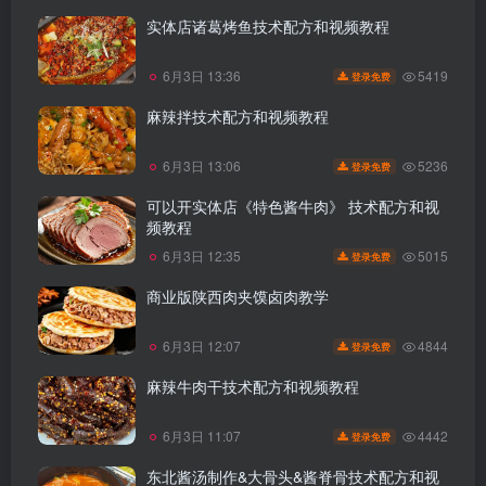
实体店诸葛烤鱼技术配方和视频教程
5419
6月3日 13:36
登录免费
麻辣拌技术配方和视频教程
5236
6月3日 13:06
登录免费
可以开实体店《特色酱牛肉》 技术配方和视
频教程
5015
6月3日 12:35
登录免费
商业版陕西肉夹馍卤肉教学
4844
6月3日 12:07
登录免费
麻辣牛肉干技术配方和视频教程
4442
6月3日 11:07
登录免费
东北酱汤制作&大骨头&酱脊骨技术配方和视