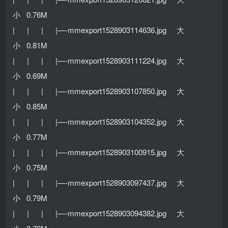
小 0.76M
| | | |—-mmexport1528903114636.jpg 大
小 0.81M
| | | |—-mmexport1528903111224.jpg 大
小 0.69M
| | | |—-mmexport1528903107850.jpg 大
小 0.85M
| | | |—-mmexport1528903104352.jpg 大
小 0.77M
| | | |—-mmexport1528903100915.jpg 大
小 0.75M
| | | |—-mmexport1528903097437.jpg 大
小 0.79M
| | | |—-mmexport1528903094382.jpg 大