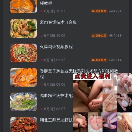
频教程
4224
6月3日 10:37
登录免费
卤肉卷饼技术（合集）
4038
6月3日 10:06
登录免费
火爆鸡杂视频教程
3814
6月3日 09:35
登录免费
香酥童子鸡创业无忧系列技术配方和视频教
程
3639
6月3日 09:06
登录免费
鸭血粉丝汤技术配方和视频教程
3242
6月3日 08:07
登录免费
湖北三师兄龙虾技术