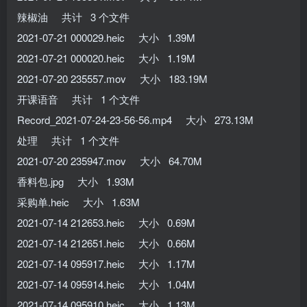
辣椒油 共计 3 个文件
2021-07-21 000029.heic 大小 1.39M
2021-07-21 000020.heic 大小 1.19M
2021-07-20 235557.mov 大小 183.19M
开课语音 共计 1 个文件
Record_2021-07-24-23-56-56.mp4 大小 273.13M
处理 共计 1 个文件
2021-07-20 235947.mov 大小 64.70M
香料包.jpg 大小 1.93M
采购单.heic 大小 1.63M
2021-07-14 212653.heic 大小 0.69M
2021-07-14 212651.heic 大小 0.66M
2021-07-14 095917.heic 大小 1.17M
2021-07-14 095914.heic 大小 1.04M
2021-07-14 095910.heic 大小 1.13M