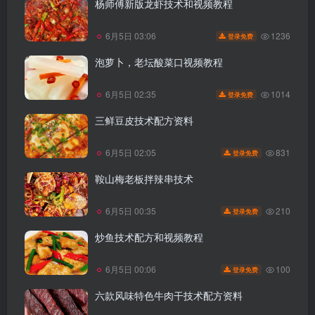
杨师傅新版龙虾技术和视频教程
1236
6月5日 03:06
登录免费
泡萝卜，老坛酸菜口视频教程
1014
6月5日 02:35
登录免费
三鲜豆皮技术配方资料
831
6月5日 02:05
登录免费
鞍山梅老板拌辣串技术
210
6月5日 00:35
登录免费
炒鱼技术配方和视频教程
100
6月5日 00:06
登录免费
六款风味特色牛肉干技术配方资料