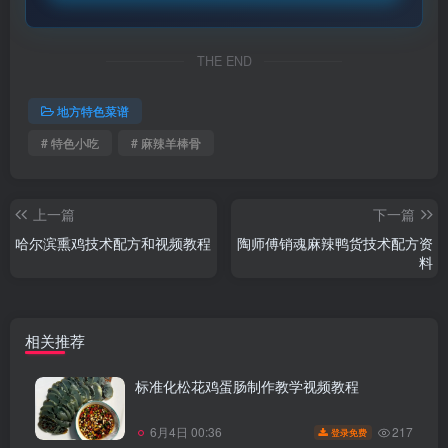
THE END
地方特色菜谱
# 特色小吃
# 麻辣羊棒骨
上一篇
下一篇
哈尔滨熏鸡技术配方和视频教程
陶师傅销魂麻辣鸭货技术配方资
料
相关推荐
标准化松花鸡蛋肠制作教学视频教程
217
6月4日 00:36
登录免费