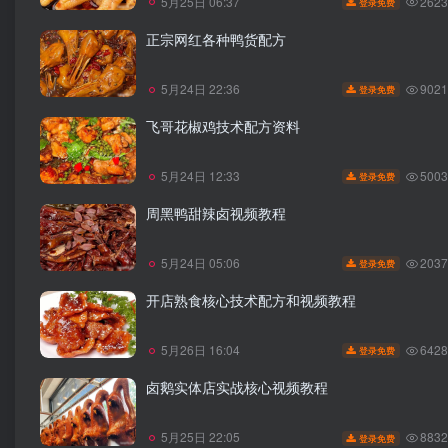
2623
5月25日 06:37
登录免费
正宗网红各种鸭货配方
9021
5月24日 22:36
登录免费
飞哥花椒鸡技术配方资料
5003
5月24日 12:33
登录免费
周黑鸭甜辣卤视频教程
2037
5月24日 05:06
登录免费
开店熟食核心技术配方和视频教程
6428
5月26日 16:04
登录免费
卤鹅实体店实战核心视频教程
8832
5月25日 22:05
登录免费