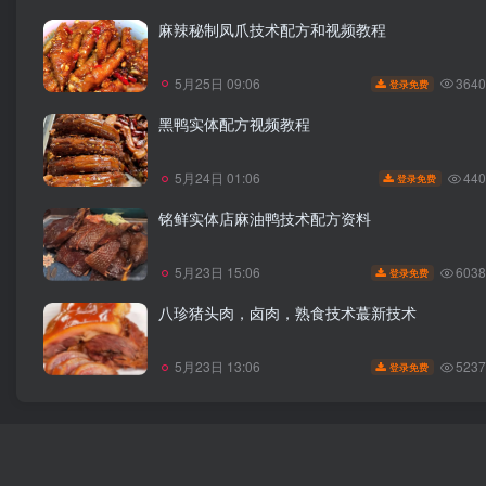
麻辣秘制凤爪技术配方和视频教程
3640
5月25日 09:06
登录免费
黑鸭实体配方视频教程
440
5月24日 01:06
登录免费
铭鲜实体店麻油鸭技术配方资料
6038
5月23日 15:06
登录免费
八珍猪头肉，卤肉，熟食技术蕞新技术
5237
5月23日 13:06
登录免费