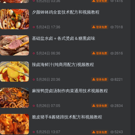
1416
5月25日 03:36
登录免费
夕颜钵钵鸡全套技术配方和视频教程
7018
5月24日 17:36
登录免费
基础盐水卤＋各式烫卤＆糖熏卤味
2616
5月24日 06:36
登录免费
辣卤海鲜汁(纯商用配方)视频教程
8221
5月26日 20:36
登录免费
麻辣鸭货卤汤制作肉菜通用技术视频教程
2834
5月26日 07:05
登录免费
脆皮猪手&酱猪蹄技术配方和视频教程
5243
5月25日 13:07
登录免费