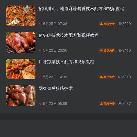
招牌川卤，地道麻辣酱香技术配方和视频教程
3020
5月25日 07:36
登录免费
猪头肉技术技术配方和视频教程
9416
5月23日 23:36
登录免费
川味凉菜技术配方和视频教程
5818
5月23日 14:36
登录免费
网红皇后猪蹄技术
2037
5月23日 05:06
登录免费