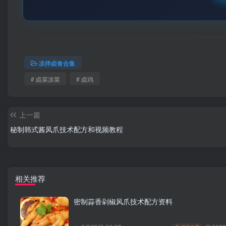
凉拌卤食合集
# 卤菜凉菜
# 卤鸡
上一篇
秘制韩式酱凤爪技术配方和视频教程
相关推荐
密制蒜香剁椒风爪技术配方资料