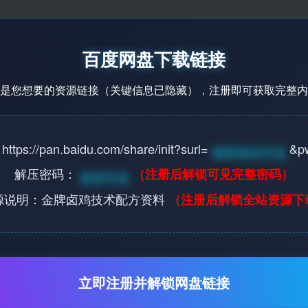
百度网盘下载链接
是您想要的资源链接（关键信息已隐藏），注册即可获取完整内
s://pan.baidu.com/share/init?surl=
&p
请登录后可见
解压密码：
（注册后解锁可见完整密码）
登录可见
源说明：金牌卤鸡技术配方资料
（注册后解锁全站资源下
立即注册并解锁网盘链接