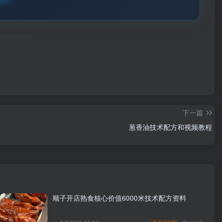
下一篇
葱香油技术配方和视频教程
顺子开店熟食核心价值6000米技术配方资料