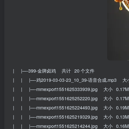
| |—-399-金牌卤鸡 共计 20 个文件
| | |—-鸡2019-03-03-23_10_39-语音合成.mp3 大
| | |—-mmexport1551625333939.jpg 大小 0.17M
| | |—-mmexport1551625252220.jpg 大小 0.17M
| | |—-mmexport1551625224493.jpg 大小 0.19M
| | |—-mmexport1551625219329.jpg 大小 0.13M
| | |—-mmexport1551625214244.jpg 大小 0.16M