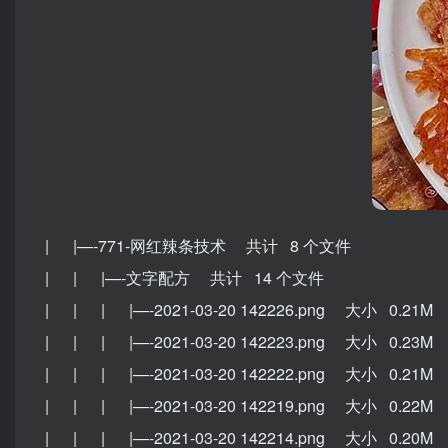
| |—-771-网红辣条技术 共计 8 个文件
| | |—-文字配方 共计 14 个文件
| | | |—-2021-03-20 142226.png 大小 0.21M
| | | |—-2021-03-20 142223.png 大小 0.23M
| | | |—-2021-03-20 142222.png 大小 0.21M
| | | |—-2021-03-20 142219.png 大小 0.22M
| | | |—-2021-03-20 142214.png 大小 0.20M