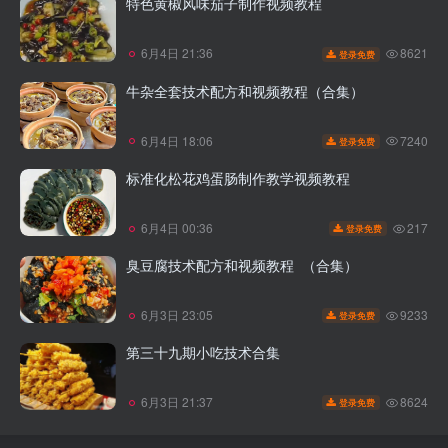
特色黄椒风味茄子制作视频教程
8621
6月4日 21:36
登录免费
牛杂全套技术配方和视频教程（合集）
7240
6月4日 18:06
登录免费
标准化松花鸡蛋肠制作教学视频教程
217
6月4日 00:36
登录免费
臭豆腐技术配方和视频教程 （合集）
9233
6月3日 23:05
登录免费
第三十九期小吃技术合集
8624
6月3日 21:37
登录免费