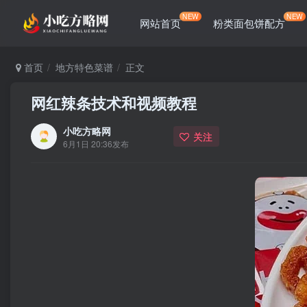
NEW
NEW
网站首页
粉类面包饼配方
首页
地方特色菜谱
正文
网红辣条技术和视频教程
小吃方略网
关注
6月1日 20:36发布