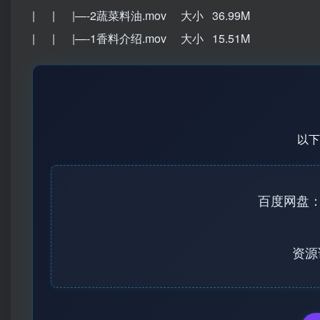
| | |—-2蔬菜料油.mov 大小 36.99M
| | |—-1香料介绍.mov 大小 15.51M
以下
百度网盘：http
资源