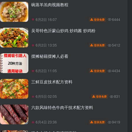
碗蒸羊羔肉视频教程
6444
6月2日 16:07
登录免费
吴哥特色沂蒙山炒鸡 炒鸡酱 炒鸡粉
5412
6月2日 13:35
登录免费
摆摊秘籍摆摊人必看
4434
6月2日 11:05
登录免费
三鲜豆皮技术配方资料
831
6月5日 02:05
登录免费
六款风味特色牛肉干技术配方资料
9419
6月4日 23:36
登录免费