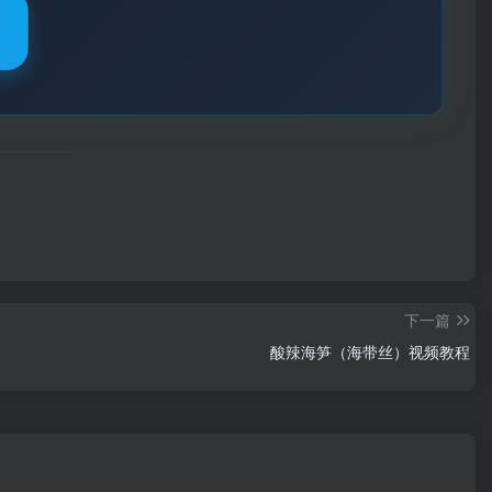
下一篇
酸辣海笋（海带丝）视频教程