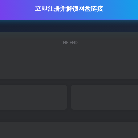
立即注册并解锁网盘链接
THE END