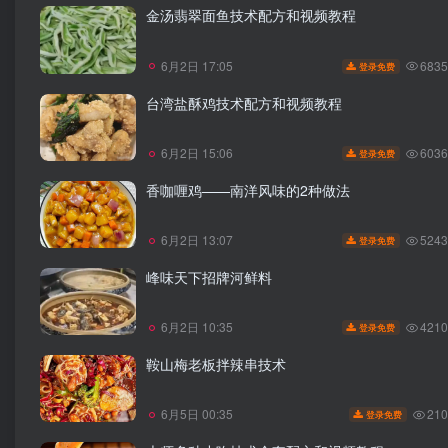
金汤翡翠面鱼技术配方和视频教程
6835
6月2日 17:05
登录免费
台湾盐酥鸡技术配方和视频教程
6036
6月2日 15:06
登录免费
香咖喱鸡——南洋风味的2种做法
5243
6月2日 13:07
登录免费
峰味天下招牌河鲜料
4210
6月2日 10:35
登录免费
鞍山梅老板拌辣串技术
210
6月5日 00:35
登录免费