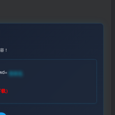
容！
wd=
登录见
下载）