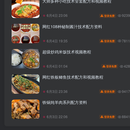
大师多种小吃技术全套配方和视频教程
9239
6月4日 23:06
登录免费
网红108种秘制酱汁技术配方资料
7811
6月4日 19:35
登录免费
超级炒鸡米饭技术视频教程
428
6月4日 01:04
登录免费
网红铁板鲫鱼技术配方和视频教程
9417
6月3日 23:36
登录免费
铁锅炖羊肉系列配方资料
8841
6月3日 22:06
登录免费