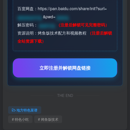
百度网盘：https://pan.baidu.com/share/init?surl=
&pwd=
请登录后可见
登录见
解压密码：
（注册后解锁可见完整密码）
登录可见
资源说明：烤鱼饭技术配方和视频教程
（注册后解锁
全站资源下载）
立即注册并解锁网盘链接
THE END
地方特色菜谱
# 特色小吃
# 烤鱼饭技术