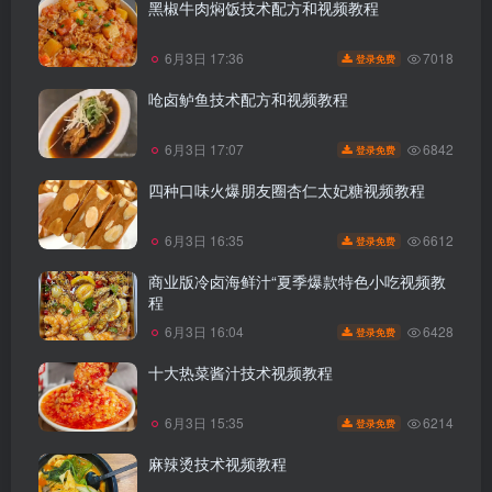
黑椒牛肉焖饭技术配方和视频教程
7018
6月3日 17:36
登录免费
呛卤鲈鱼技术配方和视频教程
6842
6月3日 17:07
登录免费
四种口味火爆朋友圈杏仁太妃糖视频教程
6612
6月3日 16:35
登录免费
商业版冷卤海鲜汁“夏季爆款特色小吃视频教
程
6428
6月3日 16:04
登录免费
十大热菜酱汁技术视频教程
6214
6月3日 15:35
登录免费
麻辣烫技术视频教程