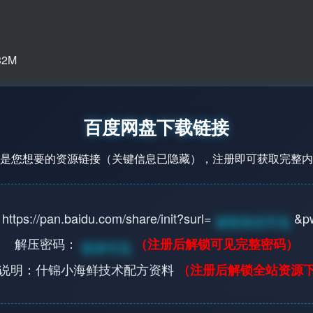
32M
百度网盘下载链接
是您想要的资源链接（关键信息已隐藏），注册即可获取完整内
s://pan.baidu.com/share/init?surl=
&p
请登录后可见
解压密码：
（注册后解锁可见完整密码）
登录可见
说明：什锦小海鲜技术配方资料
（注册后解锁全站资源