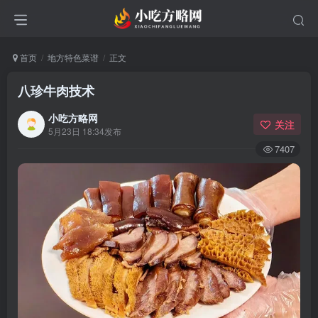
首页
地方特色菜谱
正文
八珍牛肉技术
小吃方略网
关注
5月23日 18:34发布
7407