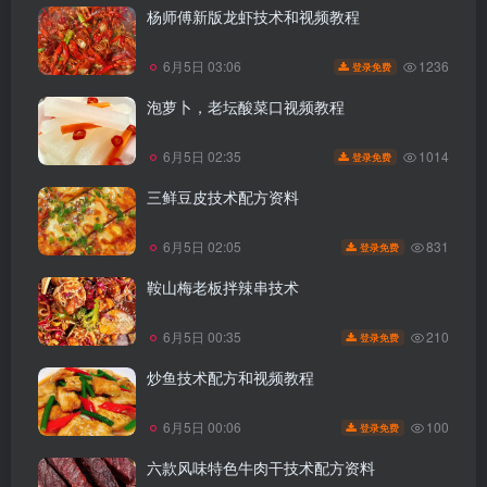
杨师傅新版龙虾技术和视频教程
1236
6月5日 03:06
登录免费
泡萝卜，老坛酸菜口视频教程
1014
6月5日 02:35
登录免费
三鲜豆皮技术配方资料
831
6月5日 02:05
登录免费
鞍山梅老板拌辣串技术
210
6月5日 00:35
登录免费
炒鱼技术配方和视频教程
100
6月5日 00:06
登录免费
六款风味特色牛肉干技术配方资料