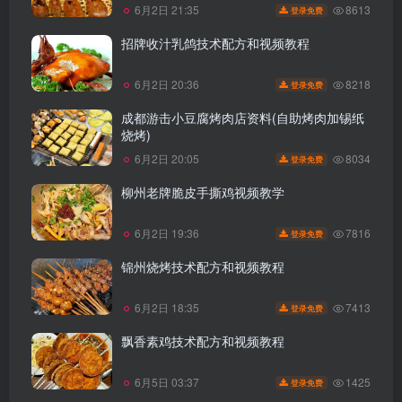
8613
6月2日 21:35
登录免费
招牌收汁乳鸽技术配方和视频教程
8218
6月2日 20:36
登录免费
成都游击小豆腐烤肉店资料(自助烤肉加锡纸
烧烤)
8034
6月2日 20:05
登录免费
柳州老牌脆皮手撕鸡视频教学
7816
6月2日 19:36
登录免费
锦州烧烤技术配方和视频教程
7413
6月2日 18:35
登录免费
飘香素鸡技术配方和视频教程
1425
6月5日 03:37
登录免费