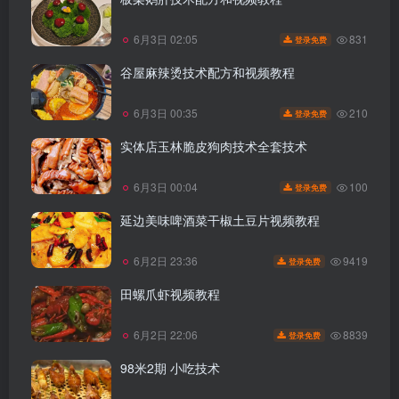
831
6月3日 02:05
登录免费
谷屋麻辣烫技术配方和视频教程
210
6月3日 00:35
登录免费
实体店玉林脆皮狗肉技术全套技术
100
6月3日 00:04
登录免费
延边美味啤酒菜干椒土豆片视频教程
9419
6月2日 23:36
登录免费
田螺爪虾视频教程
8839
6月2日 22:06
登录免费
98米2期 小吃技术