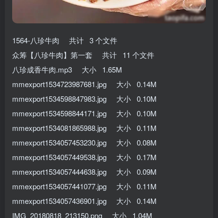
1564-八珍牛肉 共计 3 个文件
众筹【八珍牛肉】第一套 共计 11 个文件
八珍成香牛肉.mp3 大小 1.65M
mmexport1534723987681.jpg 大小 0.14M
mmexport1534598847983.jpg 大小 0.10M
mmexport1534598844171.jpg 大小 0.10M
mmexport1534081865988.jpg 大小 0.11M
mmexport1534057453230.jpg 大小 0.08M
mmexport1534057449538.jpg 大小 0.17M
mmexport1534057444638.jpg 大小 0.09M
mmexport1534057441077.jpg 大小 0.11M
mmexport1534057436901.jpg 大小 0.14M
IMG_20180818_213150.png 大小 1.04M