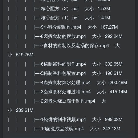
| | | |—-核心配方（2）.pdf 大小 1.53M
| | | |—-核心配方（1）.pdf 大小 1.41M
| | | |—-9小料介绍制作.mp4 大小 167.27M
| | | |—-8卤煮食材的摆放.mp4 大小 292.24M
| | | |—-7食材的卤制以及老汤的保存.mp4 大
小 519.75M
| | | |—-6秘制酱料的制作.mp4 大小 302.65M
| | | |—-5秘制香料包配置.mp4 大小 190.61M
| | | |—-4卤煮食材焯水处理.mp4 大小 200.48M
| | | |—-3卤煮食材处理过程.mp4 大小 415.14M
| | | |—-2卤煮火烧豆腐干制作.mp4 大
小 289.61M
| | | |—-1烧饼的制作视频.mp4 大小 999.08M
| | | |—-10卤煮成品装碗.mp4 大小 343.13M