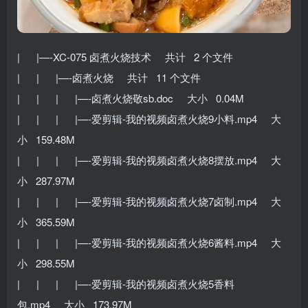
| |—-XC-075 卤煮火烧技术 共计 2 个文件
| | |—-卤煮火烧 共计 11 个文件
| | | |—-卤煮火烧敬sb.doc 大小 0.04M
| | | |—-爱剪辑-我的视频卤煮火烧9小料.mp4 大
小 159.48M
| | | |—-爱剪辑-我的视频卤煮火烧8摆放.mp4 大
小 287.97M
| | | |—-爱剪辑-我的视频卤煮火烧7卤制.mp4 大
小 365.59M
| | | |—-爱剪辑-我的视频卤煮火烧6酱料.mp4 大
小 298.55M
| | | |—-爱剪辑-我的视频卤煮火烧5香料
包.mp4 大小 173.97M