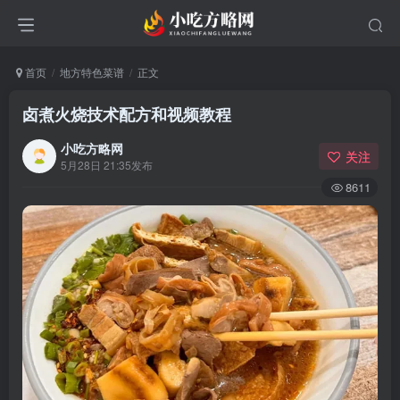
首页
地方特色菜谱
正文
卤煮火烧技术配方和视频教程
小吃方略网
关注
5月28日 21:35发布
8611