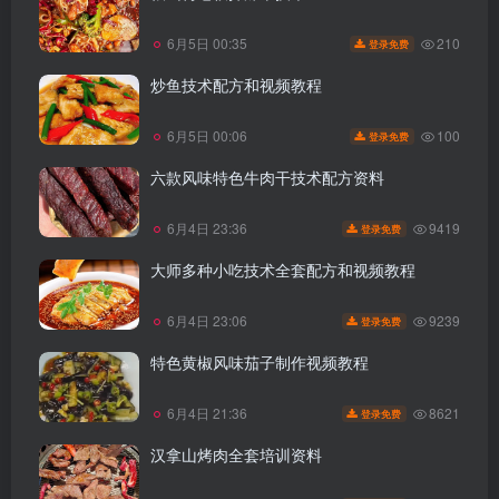
210
6月5日 00:35
登录免费
炒鱼技术配方和视频教程
100
6月5日 00:06
登录免费
六款风味特色牛肉干技术配方资料
9419
6月4日 23:36
登录免费
大师多种小吃技术全套配方和视频教程
9239
6月4日 23:06
登录免费
特色黄椒风味茄子制作视频教程
8621
6月4日 21:36
登录免费
汉拿山烤肉全套培训资料