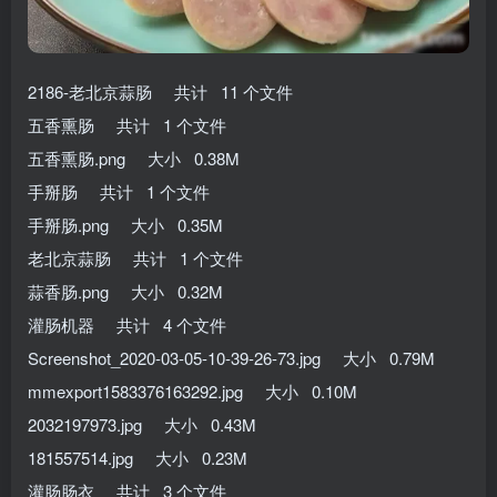
2186-老北京蒜肠 共计 11 个文件
五香熏肠 共计 1 个文件
五香熏肠.png 大小 0.38M
手掰肠 共计 1 个文件
手掰肠.png 大小 0.35M
老北京蒜肠 共计 1 个文件
蒜香肠.png 大小 0.32M
灌肠机器 共计 4 个文件
Screenshot_2020-03-05-10-39-26-73.jpg 大小 0.79M
mmexport1583376163292.jpg 大小 0.10M
2032197973.jpg 大小 0.43M
181557514.jpg 大小 0.23M
灌肠肠衣 共计 3 个文件