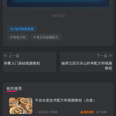
THE END
地方特色菜谱
# 特色小吃
# 老北京蒜肠配方
上一篇
下一篇
韩餐入门基础视频教程
杨师父四川乐山炸串配方和视频
教程
相关推荐
牛杂全套技术配方和视频教程（合集）
7240
6月4日 18:06
登录免费