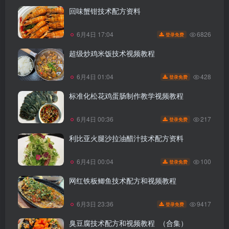
回味蟹钳技术配方资料
6826
6月4日 17:04
登录免费
超级炒鸡米饭技术视频教程
428
6月4日 01:04
登录免费
标准化松花鸡蛋肠制作教学视频教程
217
6月4日 00:36
登录免费
利比亚火腿沙拉油醋汁技术配方资料
100
6月4日 00:04
登录免费
网红铁板鲫鱼技术配方和视频教程
9417
6月3日 23:36
登录免费
臭豆腐技术配方和视频教程 （合集）