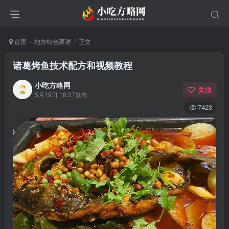
首页
地方特色菜谱
正文
诸葛烤鱼技术配方和视频教程
小吃方略网
关注
5月19日 18:37发布
7423