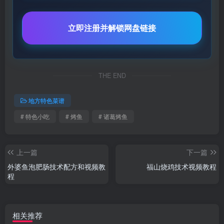
立即注册并解锁网盘链接
THE END
地方特色菜谱
# 特色小吃
# 烤鱼
# 诸葛烤鱼
上一篇
下一篇
外婆鱼泡肥肠技术配方和视频教
福山烧鸡技术视频教程
程
相关推荐