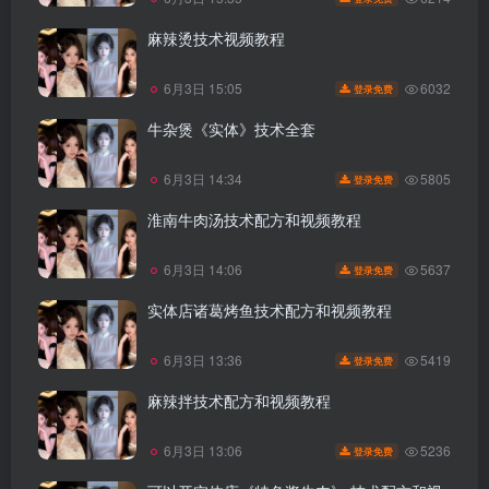
麻辣烫技术视频教程
6032
6月3日 15:05
登录免费
牛杂煲《实体》技术全套
5805
6月3日 14:34
登录免费
淮南牛肉汤技术配方和视频教程
5637
6月3日 14:06
登录免费
实体店诸葛烤鱼技术配方和视频教程
5419
6月3日 13:36
登录免费
麻辣拌技术配方和视频教程
5236
6月3日 13:06
登录免费