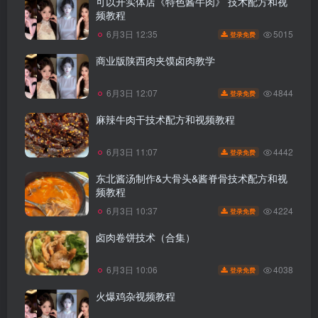
可以开实体店《特色酱牛肉》 技术配方和视
频教程
5015
6月3日 12:35
登录免费
商业版陕西肉夹馍卤肉教学
4844
6月3日 12:07
登录免费
麻辣牛肉干技术配方和视频教程
4442
6月3日 11:07
登录免费
东北酱汤制作&大骨头&酱脊骨技术配方和视
频教程
4224
6月3日 10:37
登录免费
卤肉卷饼技术（合集）
4038
6月3日 10:06
登录免费
火爆鸡杂视频教程