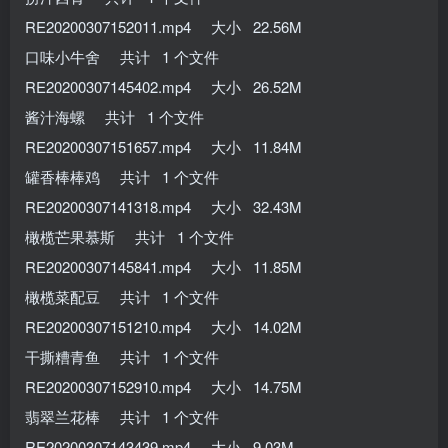
RE20200307152011.mp4 大小 22.56M
口味小牛舍 共计 1 个文件
RE20200307145402.mp4 大小 26.52M
酱汁海螺 共计 1 个文件
RE20200307151657.mp4 大小 11.84M
罐香棒棒鸡 共计 1 个文件
RE20200307141318.mp4 大小 32.43M
橄榄芒果慕斯 共计 1 个文件
RE20200307145841.mp4 大小 11.85M
橄榄菜配豆 共计 1 个文件
RE20200307151210.mp4 大小 14.02M
干撕糟青鱼 共计 1 个文件
RE20200307152910.mp4 大小 14.75M
翡翠兰花棒 共计 1 个文件
RE20200307143439.mp4 大小 9.03M