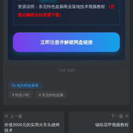
资源说明：东北特色血肠商业落地技术视频教程
（注
册后解锁全站资源下载）
立即注册并解锁网盘链接
THE END
地方特色菜谱
# 特色小吃
# 东北特色血肠
上一篇
下一篇
价值3000元的实用火车头烧烤
锡纸花甲视频教程
技术