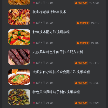
5236
6月3日 13:06
登录免费
鞍山梅老板拌辣串技术
210
6月5日 00:35
登录免费
炒鱼技术配方和视频教程
100
6月5日 00:06
登录免费
六款风味特色牛肉干技术配方资料
9419
6月4日 23:36
登录免费
大师多种小吃技术全套配方和视频教程
9239
6月4日 23:06
登录免费
特色黄椒风味茄子制作视频教程
8621
6月4日 21:36
登录免费