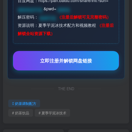
百度网盘：https://pan.baidu.com/share/init?surl=
&pwd=
请登录后可见
登录见
解压密码：
（注册后解锁可见完整密码）
登录可见
资源说明：夏季芋泥冰技术配方和视频教程
（注册后
解锁全站资源下载）
立即注册并解锁网盘链接
THE END
奶茶调制配方
# 奶茶饮品
# 夏季芋泥冰技术