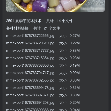
2591-夏季芋泥冰技术 共计 14 个文件
各种材料链接 共计 21 个文件
mmexport1676783722556.jpg 大小 0.27M
mmexport1676783720619.jpg 大小 0.22M
mmexport1676783717727.jpg 大小 0.83M
mmexport1676783715354.jpg 大小 0.23M
mmexport1676783708656.jpg 大小 0.19M
mmexport1676783704717.jpg 大小 0.99M
mmexport1676783702555.jpg 大小 0.30M
mmexport1676783699478.jpg 大小 0.31M
mmexport1676783697371.jpg 大小 0.30M
mmexport1676783694203.jpg 大小 0.20M
mmexport1676783690866.jpg 大小 0.94M