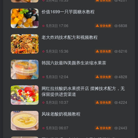
价值1699一只芋圆糖水教程
6838
5月3日 17:06
登录免费
老大炸鸡技术配方和视频教程
6216
5月3日 15:36
登录免费
韩国六款最IN美颜养生浓缩水果茶
4828
5月3日 12:04
登录免费
网红拉丝酸奶水果捞开店 摆摊技术配方，无
保留提供进货渠道
4224
5月3日 10:37
登录免费
风味老酸奶视频教程
2443
5月3日 06:07
登录免费