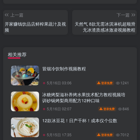
上一篇
下一篇
开家赚钱饮品店鲜榨果蔬汁及视
天然气 8款无需冰淇淋机超顺滑
频
无冰渣质感冰激凌视频教程
相关推荐
冒烟冷饮制作视频教程
1241
5月16日 03:06
登录免费
冰糖烤梨滋补养烤水果技术配方教程视频培
训砂锅烤梨商用配方12种口味
846
5月16日 02:07
登录免费
12款冰豆花！日产千杯！成本仅个位数
7012
5月15日 17:35
登录免费