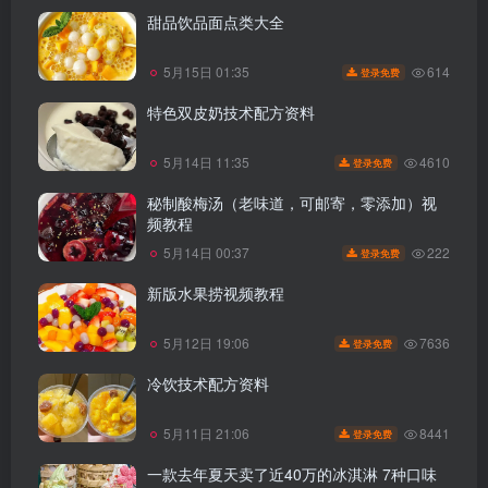
甜品饮品面点类大全
614
5月15日 01:35
登录免费
特色双皮奶技术配方资料
4610
5月14日 11:35
登录免费
秘制酸梅汤（老味道，可邮寄，零添加）视
频教程
222
5月14日 00:37
登录免费
新版水果捞视频教程
7636
5月12日 19:06
登录免费
冷饮技术配方资料
8441
5月11日 21:06
登录免费
一款去年夏天卖了近40万的冰淇淋 7种口味