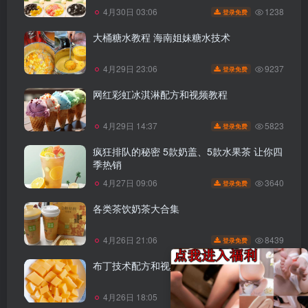
1238
4月30日 03:06
登录免费
大桶糖水教程 海南姐妹糖水技术
9237
4月29日 23:06
登录免费
网红彩虹冰淇淋配方和视频教程
5823
4月29日 14:37
登录免费
疯狂排队的秘密 5款奶盖、5款水果茶 让你四
季热销
3640
4月27日 09:06
登录免费
各类茶饮奶茶大合集
8439
4月26日 21:06
登录免费
布丁技术配方和视频教程
7230
4月26日 18:05
登录免费