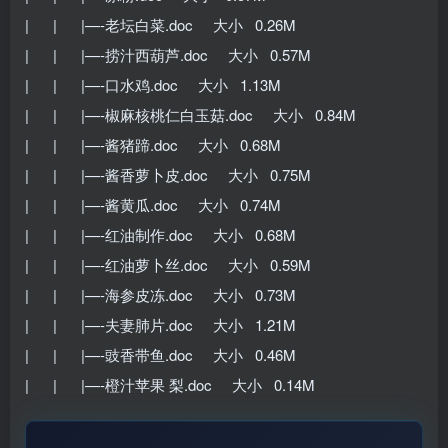
| | |—-老坛白菜.doc 大小 0.26M
| | |—-捞汁西葫芦.doc 大小 0.57M
| | |—-口水鸡.doc 大小 1.13M
| | |—-椒麻核桃仁白玉菇.doc 大小 0.84M
| | |—-酱猪蹄.doc 大小 0.68M
| | |—-酱香萝卜皮.doc 大小 0.75M
| | |—-酱黄瓜.doc 大小 0.74M
| | |—-红油制作.doc 大小 0.68M
| | |—-红油萝卜丝.doc 大小 0.59M
| | |—-海参皮冻.doc 大小 0.73M
| | |—-夫妻肺片.doc 大小 1.21M
| | |—-豉香带鱼.doc 大小 0.46M
| | |—-橙汁苹果 梨.doc 大小 0.14M