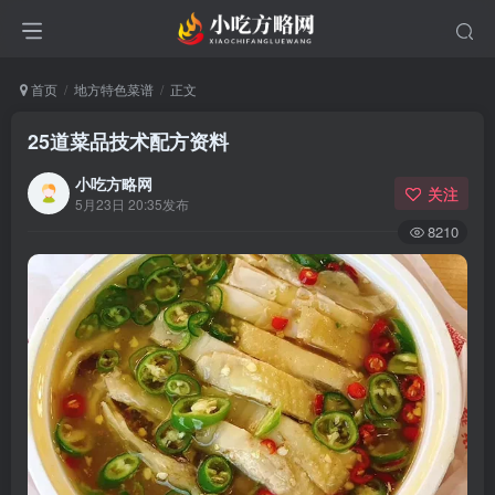
首页
地方特色菜谱
正文
25道菜品技术配方资料
小吃方略网
关注
5月23日 20:35发布
8210