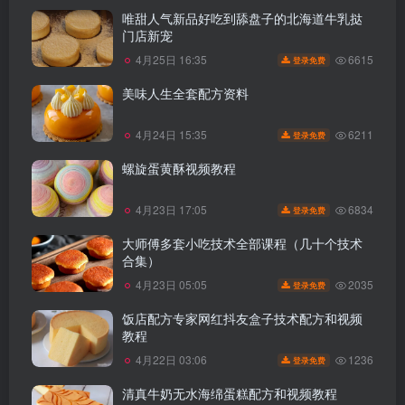
唯甜人气新品好吃到舔盘子的北海道牛乳挞
门店新宠
6615
4月25日 16:35
登录免费
美味人生全套配方资料
6211
4月24日 15:35
登录免费
螺旋蛋黄酥视频教程
6834
4月23日 17:05
登录免费
大师傅多套小吃技术全部课程（几十个技术
合集）
2035
4月23日 05:05
登录免费
饭店配方专家网红抖友盒子技术配方和视频
教程
1236
4月22日 03:06
登录免费
清真牛奶无水海绵蛋糕配方和视频教程