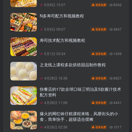
6042
5月8日 15:07
登录免费
N多寿司配方和视频教程
3647
5月6日 09:07
登录免费
寿司技术配方和视频教程
1409
5月1日 03:34
登录免费
之龙线上课程多款烘焙甜品制作教程
6621
4月28日 16:36
登录免费
快餐店的17款全球口味三明治及5款酱汁技术
配方资料
4441
4月28日 11:06
登录免费
爆火的网红钵仔糕课程来咯，风靡街头的小
食，简单快手，超级适合摆摊
1017
4月26日 02:36
登录免费