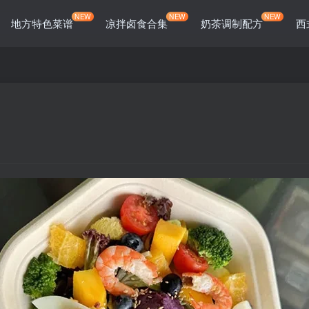
NEW
NEW
NEW
地方特色菜谱
凉拌卤食合集
奶茶调制配方
西