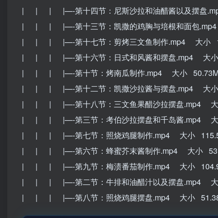
| | | |—-第十四节：尼斯沙拉和油醋酱以及摆盘.mp4
| | | |—-第十三节：凯撒的鸡胸与培根和面包.mp4 
| | | |—-第十七节：剪烤三文鱼制作.mp4 大小 11
| | | |—-第十六节：日式和风酱和摆盘.mp4 大小 1
| | | |—-第十节：烤南瓜制作.mp4 大小 50.73
| | | |—-第十二节：凯撒沙拉酱与摆盘.mp4 大小 1
| | | |—-第十八节：三文鱼果醋沙拉摆盘.mp4 大小
| | | |—-第三节：考伯沙拉摆盘和千岛酱.mp4 大小 
| | | |—-第七节：照烧鸡腿制作.mp4 大小 115.
| | | |—-第六节：蜂蜜芥末酱制作.mp4 大小 53.
| | | |—-第九节：梅渍番茄制作.mp4 大小 104.
| | | |—-第二节：牛排和油醋汁以及摆盘.mp4 大小 
| | | |—-第八节：照烧鸡腿摆盘.mp4 大小 51.3