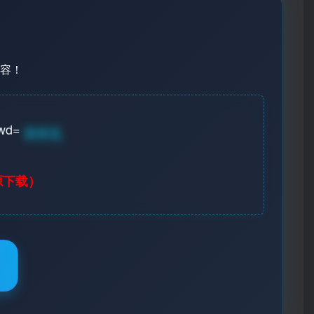
容！
wd=
登录见
源下载）