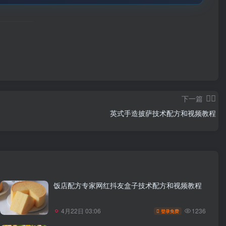
下一篇
英式手造披萨技术配方和视频教程
饭店配方专家网红抖友盒子技术配方和视频教程
1236
4月22日 03:06
登录免费