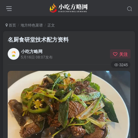
首页
地方特色菜谱
正文
名厨食研堂技术配方资料
小吃方略网
关注
5月16日 08:07发布
3245