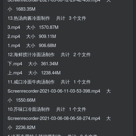
小 1683.35M
13.热汤肉酱冷面制作 共计 3 个文件
3.mp4 大小 1570.87M
2.mp4 大小 909.11M
1.mp4 大小 906.68M
12.海鲜捞汁冷面汤制作 共计 2 个文件
下.mp4 大小 361.34M
上.mp4 大小 1238.44M
11.咸口冷面牛肉汤制作 共计 1 个文件
Screenrecorder-2021-03-06-11-03-53-398.mp4 大
小 1550.66M
10.芥味口冷面汤制作 共计 1 个文件
Screenrecorder-2021-03-06-08-06-58-274.mp4 大
小 2236.82M