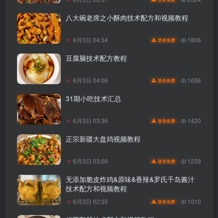
八大碗老席之小酥肉技术配方和视频教程
1806
6月3日 04:34
登录免费
豆腐脑技术配方教程
1636
6月3日 04:06
登录免费
31期小吃技术汇总
1420
6月3日 03:36
登录免费
正宗新疆大盘鸡视频教程
1239
6月3日 03:06
登录免费
无添加脆皮炸鸡&原味&香辣&罗氏千岛酱汁
技术配方和视频教程
1010
6月3日 02:35
登录免费