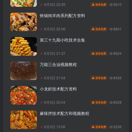
9010
6月3日 22:35
登录免费
铁锅炖羊肉系列配方资料
8841
6月3日 22:06
登录免费
第三十九期小吃技术合集
8624
6月3日 21:37
登录免费
万能三合油视频教程
8426
6月3日 21:04
登录免费
小龙虾技术配方资料
8028
6月3日 20:04
登录免费
麻辣拌技术配方和视频教程
5236
6月3日 13:06
登录免费