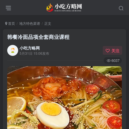
首页
地方特色菜谱
正文
韩餐冷面品项全套商业课程
小吃方略网
关注
5月31日 15:06发布
6037